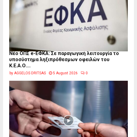
Νέο ΟΠΣ e-ΕΦΚΑ: Σε παραγωγική λειτουργία το
υποσύστημα ληξιπρόθεσμων οφειλών του
Κ.Ε.Α.Ο....
by
AGGELOS DRITSAS
5 August 2026
0