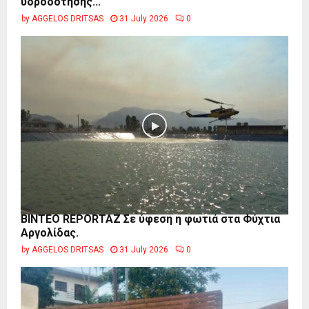
υδροδότησης...
by
AGGELOS DRITSAS
31 July 2026
0
BINTEO REPORTAZ Σε ύφεση η φωτιά στα Φύχτια
Αργολίδας.
by
AGGELOS DRITSAS
31 July 2026
0