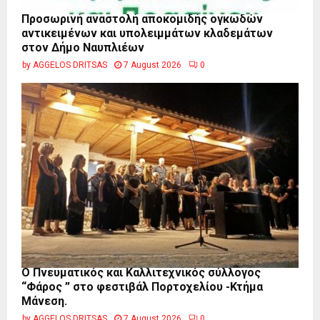
Προσωρινή αναστολή αποκομιδής ογκωδών
αντικειμένων και υπολειμμάτων κλαδεμάτων
στον Δήμο Ναυπλιέων
by
AGGELOS DRITSAS
7 August 2026
0
Ο Πνευματικός και Καλλιτεχνικός σύλλογος
“Φάρος ” στο φεστιβάλ Πορτοχελίου -Κτήμα
Μάνεση.
by
AGGELOS DRITSAS
7 August 2026
0