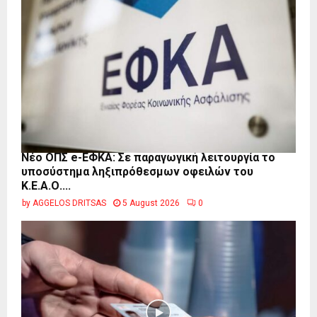
Νέο ΟΠΣ e-ΕΦΚΑ: Σε παραγωγική λειτουργία το
υποσύστημα ληξιπρόθεσμων οφειλών του
Κ.Ε.Α.Ο....
by
AGGELOS DRITSAS
5 August 2026
0