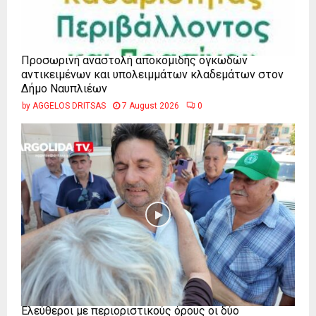
Προσωρινή αναστολή αποκομιδής ογκωδών
αντικειμένων και υπολειμμάτων κλαδεμάτων στον
Δήμο Ναυπλιέων
by
AGGELOS DRITSAS
7 August 2026
0
Ελεύθεροι με περιοριστικούς όρους οι δύο