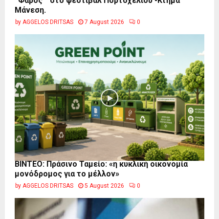
“Φάρος ” στο φεστιβάλ Πορτοχελίου -Κτήμα
Μάνεση.
by
AGGELOS DRITSAS
7 August 2026
0
BINTEO: Πράσινο Ταμείο: «η κυκλική οικονομία
μονόδρομος για το μέλλον»
by
AGGELOS DRITSAS
5 August 2026
0