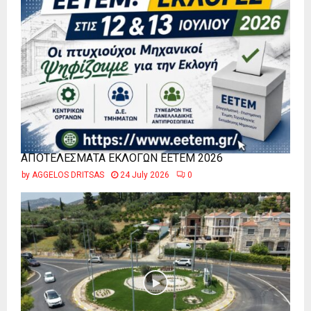
ΑΠΟΤΕΛΕΣΜΑΤΑ ΕΚΛΟΓΩΝ ΕΕΤΕΜ 2026
by
AGGELOS DRITSAS
24 July 2026
0