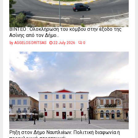
ΒΙΝΤΕΟ : Ολοκλήρωση του κόμβου στην έξοδο της
Ασίνης από τον Δήμο...
by
AGGELOS DRITSAS
22 July 2026
0
Ρήξη στον Δήμο Ναυπλιέων: Πολιτική διαφωνία ή