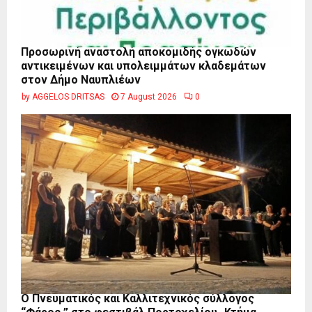
Προσωρινή αναστολή αποκομιδής ογκωδών
αντικειμένων και υπολειμμάτων κλαδεμάτων
στον Δήμο Ναυπλιέων
by
AGGELOS DRITSAS
7 August 2026
0
Ο Πνευματικός και Καλλιτεχνικός σύλλογος