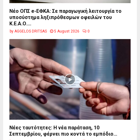
Νέο ΟΠΣ e-ΕΦΚΑ: Σε παραγωγική λειτουργία το
υποσύστημα ληξιπρόθεσμων οφειλών του
Κ.Ε.Α.Ο....
by
AGGELOS DRITSAS
5 August 2026
0
Νέες ταυτότητες: Η νέα παράταση, 10
Σεπτεμβρίου, φέρνει πιο κοντά το εμπόδιο...