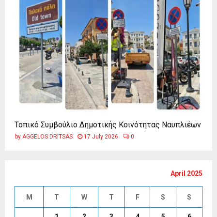
Τοπικό Συμβούλιο Δημοτικής Κοινότητας Ναυπλιέων
by
AGGELOS DRITSAS
17 July 2026
0
April 2025
M
T
W
T
F
S
S
1
2
3
4
5
6