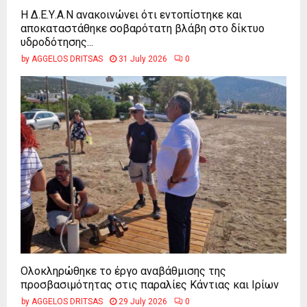
Η Δ.Ε.Υ.Α.Ν ανακοινώνει ότι εντοπίστηκε και
αποκαταστάθηκε σοβαρότατη βλάβη στο δίκτυο
υδροδότησης...
by
AGGELOS DRITSAS
31 July 2026
0
Ολοκληρώθηκε το έργο αναβάθμισης της
προσβασιμότητας στις παραλίες Κάντιας και Ιρίων
by
AGGELOS DRITSAS
29 July 2026
0