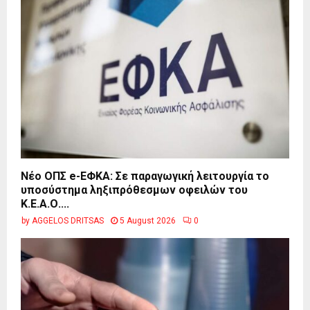
Νέο ΟΠΣ e-ΕΦΚΑ: Σε παραγωγική λειτουργία το
υποσύστημα ληξιπρόθεσμων οφειλών του
Κ.Ε.Α.Ο....
by
AGGELOS DRITSAS
5 August 2026
0