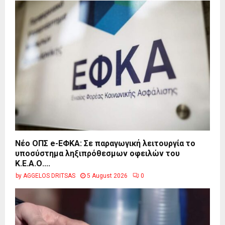
Νέο ΟΠΣ e-ΕΦΚΑ: Σε παραγωγική λειτουργία το
υποσύστημα ληξιπρόθεσμων οφειλών του
Κ.Ε.Α.Ο....
by
AGGELOS DRITSAS
5 August 2026
0