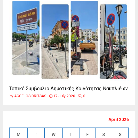
Τοπικό Συμβούλιο Δημοτικής Κοινότητας Ναυπλιέων
by
AGGELOS DRITSAS
17 July 2026
0
April 2026
M
T
W
T
F
S
S