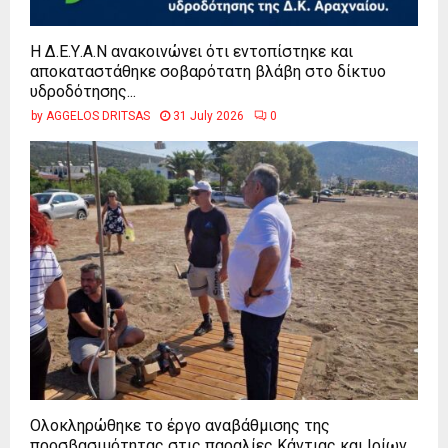
Η Δ.Ε.Υ.Α.Ν ανακοινώνει ότι εντοπίστηκε και
αποκαταστάθηκε σοβαρότατη βλάβη στο δίκτυο
υδροδότησης...
by
AGGELOS DRITSAS
31 July 2026
0
Ολοκληρώθηκε το έργο αναβάθμισης της
προσβασιμότητας στις παραλίες Κάντιας και Ιρίων