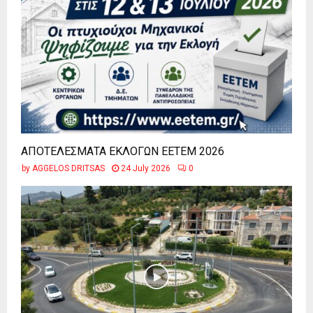
ΑΠΟΤΕΛΕΣΜΑΤΑ ΕΚΛΟΓΩΝ ΕΕΤΕΜ 2026
by
AGGELOS DRITSAS
24 July 2026
0