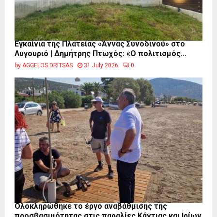
Εγκαίνια της Πλατείας «Άννας Συνοδινού» στο
Λυγουριό | Δημήτρης Πτωχός: «Ο πολιτισμός...
by
AGGELOS DRITSAS
31 July 2026
0
Ολοκληρώθηκε το έργο αναβάθμισης της
προσβασιμότητας στις παραλίες Κάντιας και Ιρίων