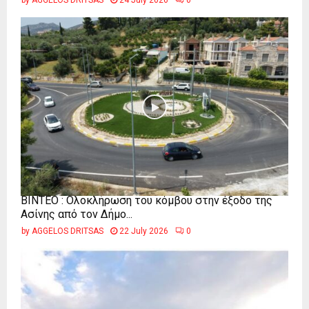
by
AGGELOS DRITSAS
24 July 2026
0
ΒΙΝΤΕΟ : Ολοκλήρωση του κόμβου στην έξοδο της
Ασίνης από τον Δήμο...
by
AGGELOS DRITSAS
22 July 2026
0