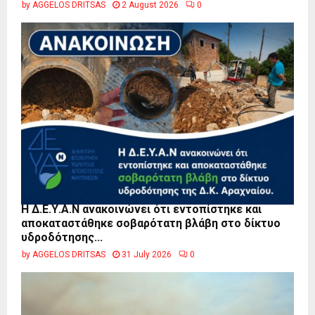
by
AGGELOS DRITSAS
2 August 2026
0
Η Δ.Ε.Υ.Α.Ν ανακοινώνει ότι εντοπίστηκε και
αποκαταστάθηκε σοβαρότατη βλάβη στο δίκτυο
υδροδότησης...
by
AGGELOS DRITSAS
31 July 2026
0