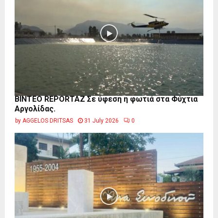
BINTEO REPORTAZ Σε ύφεση η φωτιά στα Φύχτια
Αργολίδας.
by
AGGELOS DRITSAS
31 July 2026
0