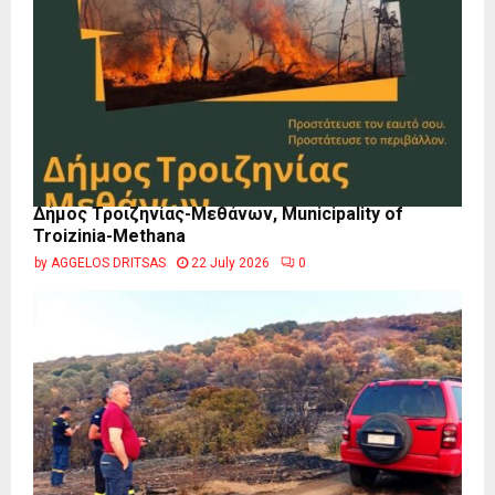
Δήμος Τροιζηνίας-Μεθάνων, Municipality of
Troizinia-Methana
by
AGGELOS DRITSAS
22 July 2026
0