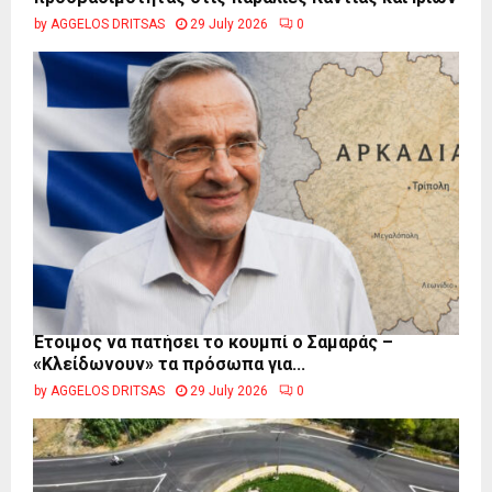
by
AGGELOS DRITSAS
29 July 2026
0
Έτοιμος να πατήσει το κουμπί ο Σαμαράς –
«Κλείδωνουν» τα πρόσωπα για...
by
AGGELOS DRITSAS
29 July 2026
0