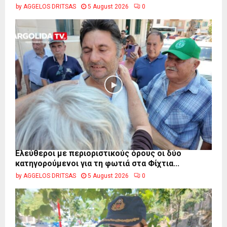
by
AGGELOS DRITSAS
5 August 2026
0
Ελεύθεροι με περιοριστικούς όρους οι δύο
κατηγορούμενοι για τη φωτιά στα Φίχτια...
by
AGGELOS DRITSAS
5 August 2026
0