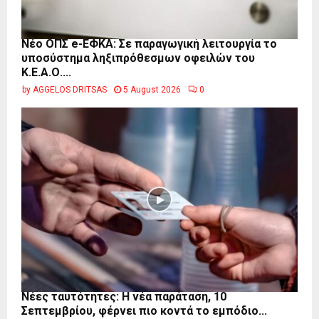
Νέο ΟΠΣ e-ΕΦΚΑ: Σε παραγωγική λειτουργία το
υποσύστημα ληξιπρόθεσμων οφειλών του
Κ.Ε.Α.Ο....
by
AGGELOS DRITSAS
5 August 2026
0
Νέες ταυτότητες: Η νέα παράταση, 10
Σεπτεμβρίου, φέρνει πιο κοντά το εμπόδιο...