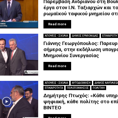
Παρέμβαση Ανδριανού στη Βουλ
έργα στον Ι.Ν. Ταξιαρχών και τ
ρωμαϊκού ταφικού μνημείου στ
Read more
ΑΠΟΨΕΙΣ - ΣΧΟΛΙΑ
ΔΗΜΟΣ ΕΡΜΙΟΝΙΔΑΣ
ΕΠΙΚΑΙΡΟΤΗ
Γιάννης Γεωργόπουλος: Παρευ
σήμερα, στην εκδήλωση υπογρ
Μνημονίου Συνεργασίας
Read more
ΑΠΟΨΕΙΣ - ΣΧΟΛΙΑ
ΑΥΤΟΔΙΟΙΚΗΣΗ
ΔΗΜΟΣ ΝΑΥΠΛΙΕΩ
ΕΠΙΚΑΙΡΟΤΗΤΑ
ΠΕΛΟΠΟΝΝΗΣΟΣ
ΠΟΛΙΤΙΚΗ
Δημήτρης Πτωχός: «Κάθε υπηρ
ψηφιακή, κάθε πολίτης στο επ
ΒΙΝΤΕΟ