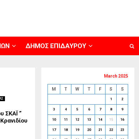
ΝΩΝ
ΔΗΜΟΣ ΕΠΙΔΑΥΡΟΥ
March 2025
M
T
W
T
F
S
S
ΑΣ
1
2
3
4
5
6
7
8
9
υ ΣΚΑΪ ”
Κρανιδίου
10
11
12
13
14
15
16
17
18
19
20
21
22
23