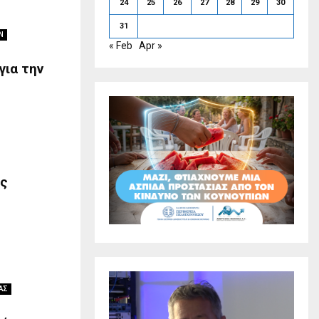
24
25
26
27
28
29
30
31
Ν
« Feb
Apr »
για την
ος
ΑΣ