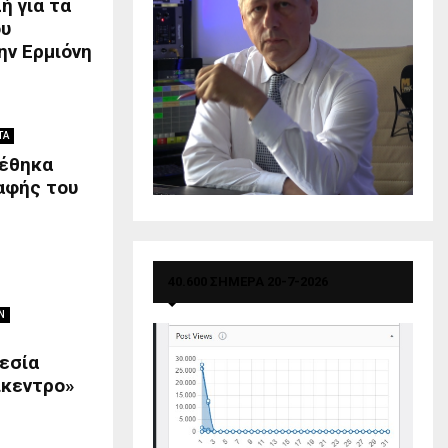
ή για τα
ου
ην Ερμιόνη
ΤΑ
ρέθηκα
αφής του
40.600 ΣΗΜΕΡΑ 20-7-2026
Ν
εσία
ίκεντρο»