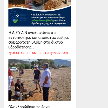
Η Δ.Ε.Υ.Α.Ν ανακοινώνει ότι
εντοπίστηκε και αποκαταστάθηκε
σοβαρότατη βλάβη στο δίκτυο
υδροδότησης...
by
AGGELOS DRITSAS
31 July 2026
0
Ολοκληρώθηκε το έργο