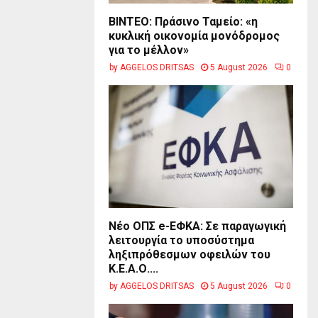
BINTEO: Πράσινο Ταμείο: «η
κυκλική οικονομία μονόδρομος
για το μέλλον»
by
AGGELOS DRITSAS
5 August 2026
0
Νέο ΟΠΣ e-ΕΦΚΑ: Σε παραγωγική
λειτουργία το υποσύστημα
ληξιπρόθεσμων οφειλών του
Κ.Ε.Α.Ο....
by
AGGELOS DRITSAS
5 August 2026
0