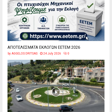
ΑΠΟΤΕΛΕΣΜΑΤΑ ΕΚΛΟΓΩΝ ΕΕΤΕΜ 2026
by
AGGELOS DRITSAS
24 July 2026
0