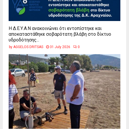
Η Δ.Ε.Υ.Α.Ν ανακοινώνει ότι εντοπίστηκε και
αποκαταστάθηκε σοβαρότατη βλάβη στο δίκτυο
υδροδότησης...
by
AGGELOS DRITSAS
31 July 2026
0