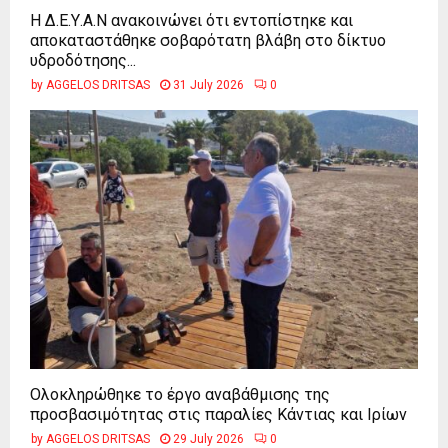
Η Δ.Ε.Υ.Α.Ν ανακοινώνει ότι εντοπίστηκε και
αποκαταστάθηκε σοβαρότατη βλάβη στο δίκτυο
υδροδότησης...
by
AGGELOS DRITSAS
31 July 2026
0
Ολοκληρώθηκε το έργο αναβάθμισης της
προσβασιμότητας στις παραλίες Κάντιας και Ιρίων
by
AGGELOS DRITSAS
29 July 2026
0