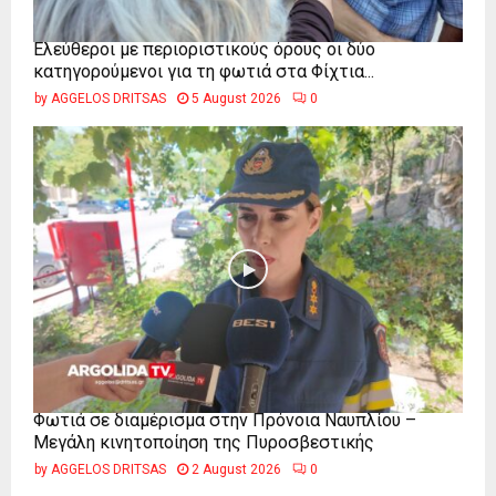
Ελεύθεροι με περιοριστικούς όρους οι δύο
κατηγορούμενοι για τη φωτιά στα Φίχτια...
by
AGGELOS DRITSAS
5 August 2026
0
Φωτιά σε διαμέρισμα στην Πρόνοια Ναυπλίου –
Μεγάλη κινητοποίηση της Πυροσβεστικής
by
AGGELOS DRITSAS
2 August 2026
0