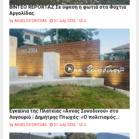
BINTEO REPORTAZ Σε ύφεση η φωτιά στα Φύχτια
Αργολίδας.
by
AGGELOS DRITSAS
31 July 2026
0
Εγκαίνια της Πλατείας «Άννας Συνοδινού» στο
Λυγουριό | Δημήτρης Πτωχός: «Ο πολιτισμός...
by
AGGELOS DRITSAS
31 July 2026
0