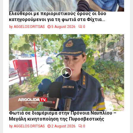
Ελεύθεροι με περιοριστικούς όρους οι δύο
κατηγορούμενοι για τη φωτιά στα Φίχτια...
by
AGGELOS DRITSAS
5 August 2026
0
Φωτιά σε διαμέρισμα στην Πρόνοια Ναυπλίου –
Μεγάλη κινητοποίηση της Πυροσβεστικής
by
AGGELOS DRITSAS
2 August 2026
0