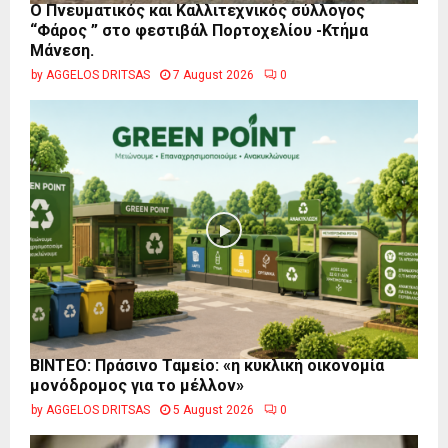
Ο Πνευματικός και Καλλιτεχνικός σύλλογος
“Φάρος ” στο φεστιβάλ Πορτοχελίου -Κτήμα
Μάνεση.
by
AGGELOS DRITSAS
7 August 2026
0
BINTEO: Πράσινο Ταμείο: «η κυκλική οικονομία
μονόδρομος για το μέλλον»
by
AGGELOS DRITSAS
5 August 2026
0