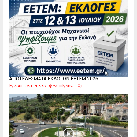
ΑΠΟΤΕΛΕΣΜΑΤΑ ΕΚΛΟΓΩΝ ΕΕΤΕΜ 2026
by
AGGELOS DRITSAS
24 July 2026
0