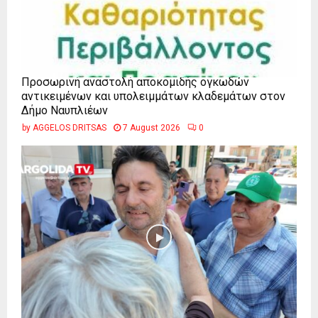
Προσωρινή αναστολή αποκομιδής ογκωδών
αντικειμένων και υπολειμμάτων κλαδεμάτων στον
Δήμο Ναυπλιέων
by
AGGELOS DRITSAS
7 August 2026
0