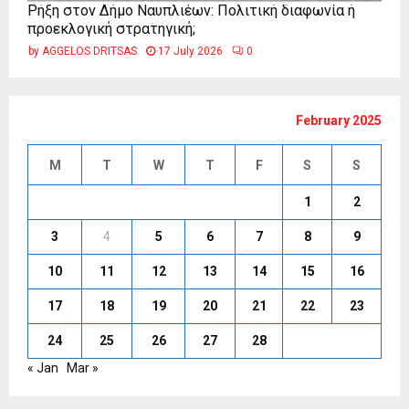
Ρήξη στον Δήμο Ναυπλιέων: Πολιτική διαφωνία ή
προεκλογική στρατηγική;
by
AGGELOS DRITSAS
17 July 2026
0
February 2025
M
T
W
T
F
S
S
1
2
3
4
5
6
7
8
9
10
11
12
13
14
15
16
17
18
19
20
21
22
23
24
25
26
27
28
« Jan
Mar »