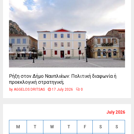
Ρήξη στον Δήμο Ναυπλιέων: Πολιτική διαφωνία ή
προεκλογική στρατηγική;
by
AGGELOS DRITSAS
17 July 2026
0
July 2026
M
T
W
T
F
S
S