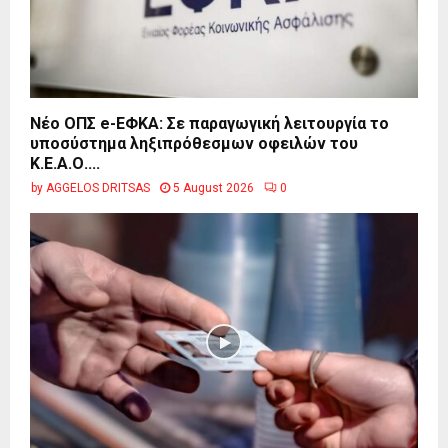
Νέο ΟΠΣ e-ΕΦΚΑ: Σε παραγωγική λειτουργία το
υποσύστημα ληξιπρόθεσμων οφειλών του
Κ.Ε.Α.Ο....
by
AGGELOS DRITSAS
5 August 2026
0