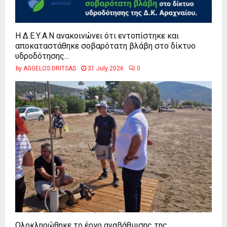
Η Δ.Ε.Υ.Α.Ν ανακοινώνει ότι εντοπίστηκε και
αποκαταστάθηκε σοβαρότατη βλάβη στο δίκτυο
υδροδότησης...
by
AGGELOS DRITSAS
31 July 2026
0
Ολοκληρώθηκε το έργο αναβάθμισης της