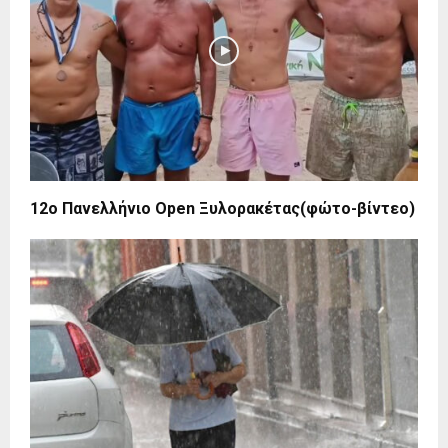
12ο Πανελλήνιο Open Ξυλορακέτας(φώτο-βίντεο)