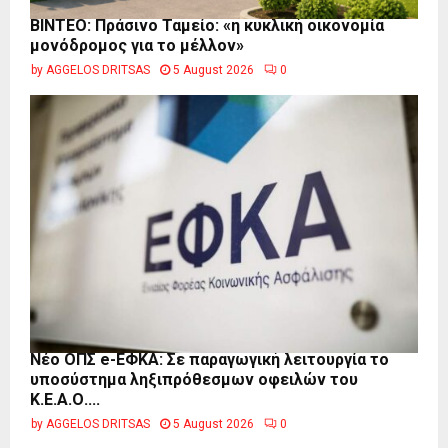
BINTEO: Πράσινο Ταμείο: «η κυκλική οικονομία
μονόδρομος για το μέλλον»
by
AGGELOS DRITSAS
5 August 2026
0
Νέο ΟΠΣ e-ΕΦΚΑ: Σε παραγωγική λειτουργία το
υποσύστημα ληξιπρόθεσμων οφειλών του
Κ.Ε.Α.Ο....
by
AGGELOS DRITSAS
5 August 2026
0