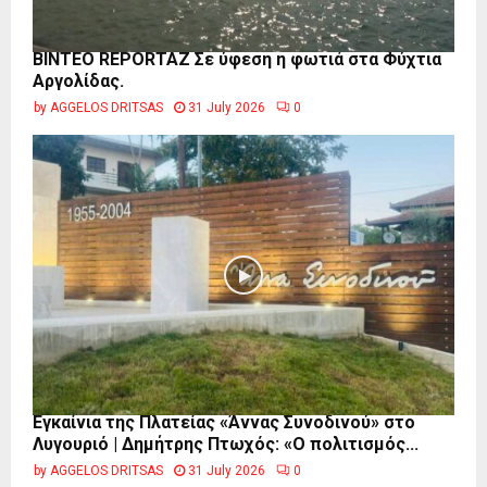
BINTEO REPORTAZ Σε ύφεση η φωτιά στα Φύχτια
Αργολίδας.
by
AGGELOS DRITSAS
31 July 2026
0
Εγκαίνια της Πλατείας «Άννας Συνοδινού» στο
Λυγουριό | Δημήτρης Πτωχός: «Ο πολιτισμός...
by
AGGELOS DRITSAS
31 July 2026
0