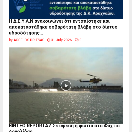
Η Δ.Ε.Υ.Α.Ν ανακοινώνει ότι εντοπίστηκε και
αποκαταστάθηκε σοβαρότατη βλάβη στο δίκτυο
υδροδότησης...
by
AGGELOS DRITSAS
31 July 2026
0
BINTEO REPORTAZ Σε ύφεση η φωτιά στα Φύχτια
Αργολίδας.