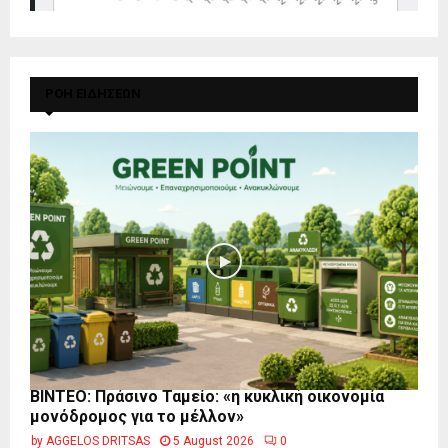
ΡΟΗ ΕΙΔΗΣΕΩΝ
BINTEO: Πράσινο Ταμείο: «η κυκλική οικονομία
μονόδρομος για το μέλλον»
by
AGGELOS DRITSAS
5 August 2026
0