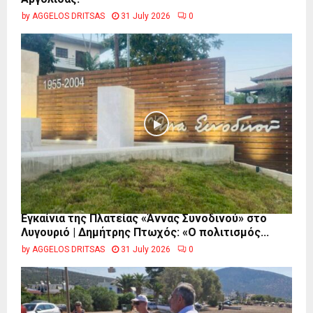
by
AGGELOS DRITSAS
31 July 2026
0
Εγκαίνια της Πλατείας «Άννας Συνοδινού» στο
Λυγουριό | Δημήτρης Πτωχός: «Ο πολιτισμός...
by
AGGELOS DRITSAS
31 July 2026
0