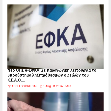
Νέο ΟΠΣ e-ΕΦΚΑ: Σε παραγωγική λειτουργία το
υποσύστημα ληξιπρόθεσμων οφειλών του
Κ.Ε.Α.Ο....
by
AGGELOS DRITSAS
5 August 2026
0