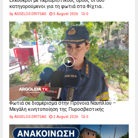
Ελεύθεροι με περιοριστικούς όρους οι δύο
κατηγορούμενοι για τη φωτιά στα Φίχτια...
by
AGGELOS DRITSAS
5 August 2026
0
Φωτιά σε διαμέρισμα στην Πρόνοια Ναυπλίου –
Μεγάλη κινητοποίηση της Πυροσβεστικής
by
AGGELOS DRITSAS
2 August 2026
0