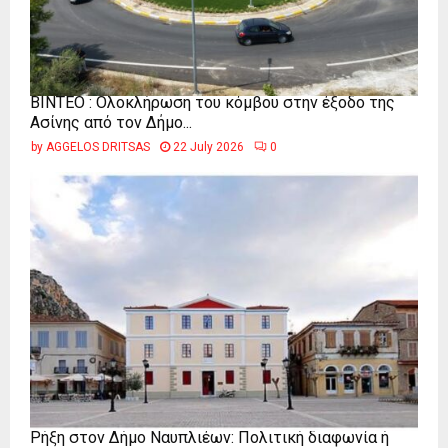
ΒΙΝΤΕΟ : Ολοκλήρωση του κόμβου στην έξοδο της
Ασίνης από τον Δήμο...
by
AGGELOS DRITSAS
22 July 2026
0
Ρήξη στον Δήμο Ναυπλιέων: Πολιτική διαφωνία ή