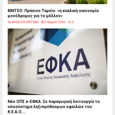
BINTEO: Πράσινο Ταμείο: «η κυκλική οικονομία
μονόδρομος για το μέλλον»
by
AGGELOS DRITSAS
5 August 2026
0
Νέο ΟΠΣ e-ΕΦΚΑ: Σε παραγωγική λειτουργία το
υποσύστημα ληξιπρόθεσμων οφειλών του
Κ.Ε.Α.Ο....