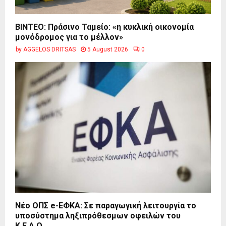
BINTEO: Πράσινο Ταμείο: «η κυκλική οικονομία
μονόδρομος για το μέλλον»
by
AGGELOS DRITSAS
5 August 2026
0
Νέο ΟΠΣ e-ΕΦΚΑ: Σε παραγωγική λειτουργία το
υποσύστημα ληξιπρόθεσμων οφειλών του
Κ.Ε.Α.Ο....