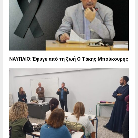
ΝΑΥΠΛΙΟ: Έφυγε από τη ζωή Ο Τάκης Μπούκουρης