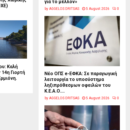
για το μέλλον»
ΟΧΕ)
by
AGGELOS DRITSAS
5 August 2026
0
υ: Καλή
 14η Γιορτή
Νέο ΟΠΣ e-ΕΦΚΑ: Σε παραγωγική
Ερμιόνη.
λειτουργία το υποσύστημα
ληξιπρόθεσμων οφειλών του
Κ.Ε.Α.Ο....
by
AGGELOS DRITSAS
5 August 2026
0