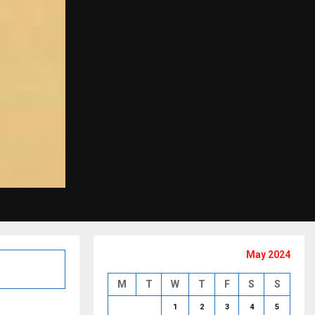
May 2024
M
T
W
T
F
S
S
1
2
3
4
5