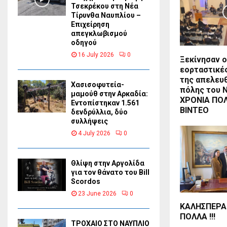
Τσεκρέκου στη Νέα
Τίρυνθα Ναυπλίου –
Επιχείρηση
απεγκλωβισμού
οδηγού
16 July 2026
0
Ξεκίνησαν ο
εορταστικέ
της απελευ
Χασισοφυτεία-
πόλης του 
μαμούθ στην Αρκαδία:
ΧΡΟΝΙΑ ΠΟΛ
Εντοπίστηκαν 1.561
ΒΙΝΤΕΟ
δενδρύλλια, δύο
συλλήψεις
4 July 2026
0
Θλίψη στην Αργολίδα
για τον θάνατο του Bill
Scordos
23 June 2026
0
ΚΑΛΗΣΠΕΡΑ 
ΠΟΛΛΑ !!!
ΤΡΟΧΑΙΟ ΣΤΟ ΝΑΥΠΛΙΟ