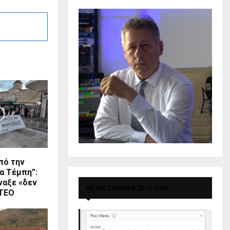
πό την
α Τέμπη”:
ναξε «δεν
40.600 ΣΗΜΕΡΑ 20-7-2026
ΝΤΕΟ