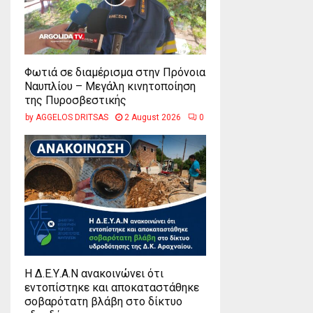
Φωτιά σε διαμέρισμα στην Πρόνοια
Ναυπλίου – Μεγάλη κινητοποίηση
της Πυροσβεστικής
by
AGGELOS DRITSAS
2 August 2026
0
Η Δ.Ε.Υ.Α.Ν ανακοινώνει ότι
εντοπίστηκε και αποκαταστάθηκε
σοβαρότατη βλάβη στο δίκτυο