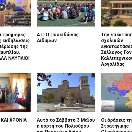
ι τριήμερες
Α.Π.Ο Ποσειδώνας
Την επέκτασ
ς εκδηλώσεις
Διδύμων
σχολικών
θέρωσης της
εγκαταστάσεω
Ναυπλίου.
Σύλλογος Γο
ΛΑ ΝΑΥΠΛΙΟ!
Καλλιτεχνικο
Αργολίδας
ΚΑΙ ΧΡΟΝΙΑ
Αυτό το Σάββατο 3 Μαΐου
Οι δράσεις τη
η εορτή του Πολιούχου
Στρατηγικής
και Προστάτη Αγίου
Ολοκληρωμέν