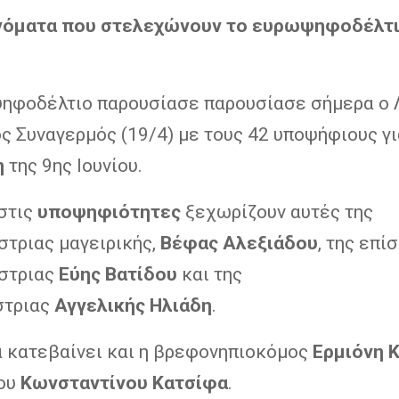
νόματα που στελεχώνουν το ευρωψηφοδέλτι
ηφοδέλτιο παρουσίασε παρουσίασε σήμερα ο 
ς Συναγερμός (19/4) με τους 42 υποψήφιους γι
η
της 9ης Ιουνίου.
στις
υποψηφιότητες
ξεχωρίζουν αυτές της
στριας μαγειρικής,
Βέφας
Αλεξιάδου
, της επί
στριας
Εύης
Βατίδου
και της
στριας
Αγγελικής
Ηλιάδη
.
 κατεβαίνει και η βρεφονηπιοκόμος
Ερμιόνη
ου
Κωνσταντίνου
Κατσίφα
.