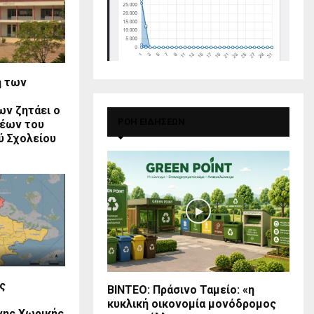
η των
ν ζητάει ο
ΡΟΗ ΕΙΔΗΣΕΩΝ
νέων του
ύ Σχολείου
ς
BINTEO: Πράσινο Ταμείο: «η
κυκλική οικονομία μονόδρομος
ης Χωρικής