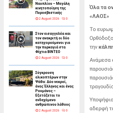
Ναυπλίου – Μεγάλη
Όλα τα ο
κινητοποίηση της
Πυροσβεστικής
«ΛΑΟΣ»
2 August 2026
0
Το ευρωψ
Στον εισαγγελέα και
Ορθόδοξο
τον ανακριτή οι δύο
κατηγορούμενοι για
την
κάλπ
την πυρκαγιά στα
Φίχτια ΒΙΝΤΕΟ
2 August 2026
0
Ανάμεσα 
παρουσιά
Σύγκρουση
παρουσιά
ελικοπτέρων στην
Ψάθα: Δύο νεκροί,
τραγουδί
ένας Έλληνας και ένας
Ρουμάνος –
Εξετάζεται το
Υποψήφια
ενδεχόμενο
ανθρώπινου λάθους
αδερφή τ
2 August 2026
0