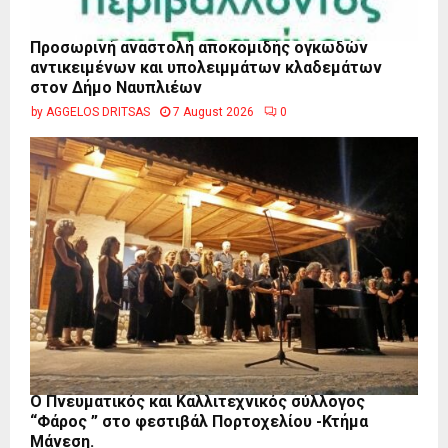
Προσωρινή αναστολή αποκομιδής ογκωδών
αντικειμένων και υπολειμμάτων κλαδεμάτων
στον Δήμο Ναυπλιέων
by
AGGELOS DRITSAS
7 August 2026
0
Ο Πνευματικός και Καλλιτεχνικός σύλλογος
“Φάρος ” στο φεστιβάλ Πορτοχελίου -Κτήμα
Μάνεση.