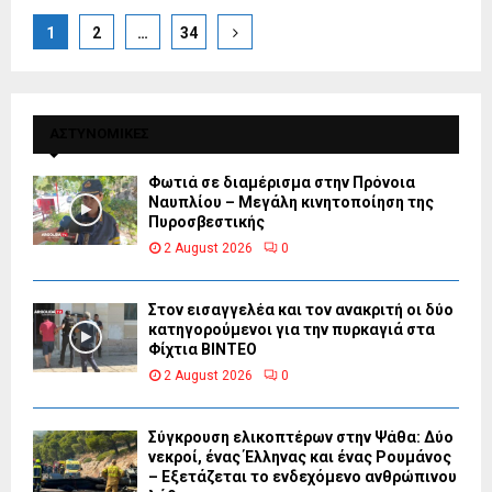
Posts
1
2
…
34
pagination
ΑΣΤΥΝΟΜΙΚΕΣ
Φωτιά σε διαμέρισμα στην Πρόνοια
Ναυπλίου – Μεγάλη κινητοποίηση της
Πυροσβεστικής
2 August 2026
0
Στον εισαγγελέα και τον ανακριτή οι δύο
κατηγορούμενοι για την πυρκαγιά στα
Φίχτια ΒΙΝΤΕΟ
2 August 2026
0
Σύγκρουση ελικοπτέρων στην Ψάθα: Δύο
νεκροί, ένας Έλληνας και ένας Ρουμάνος
– Εξετάζεται το ενδεχόμενο ανθρώπινου