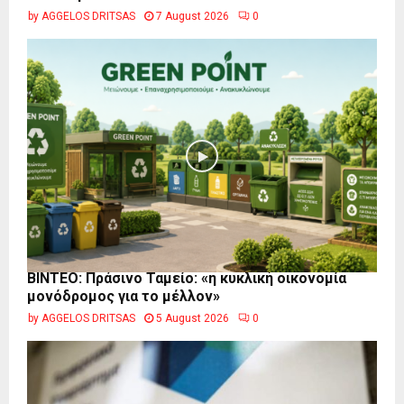
by
AGGELOS DRITSAS
7 August 2026
0
BINTEO: Πράσινο Ταμείο: «η κυκλική οικονομία
μονόδρομος για το μέλλον»
by
AGGELOS DRITSAS
5 August 2026
0