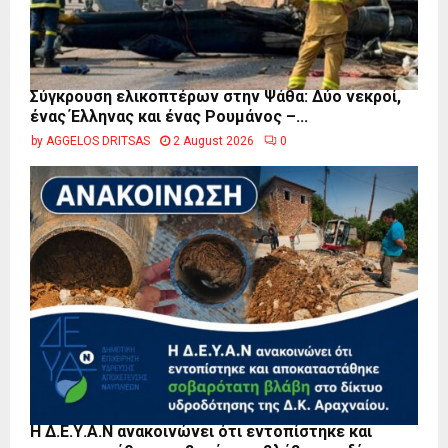
Σύγκρουση ελικοπτέρων στην Ψάθα: Δύο νεκροί,
ένας Έλληνας και ένας Ρουμάνος –...
by
AGGELOS DRITSAS
2 August 2026
0
Η Δ.Ε.Υ.Α.Ν ανακοινώνει ότι εντοπίστηκε και