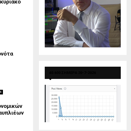
οκύριακο
ονότα
40.600 ΣΗΜΕΡΑ 20-7-2026
Ν
ονομικών
αυπλιέων