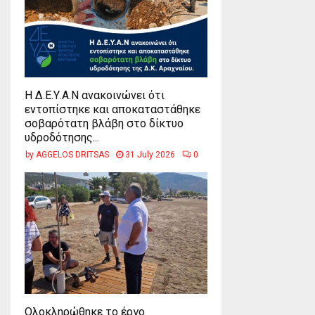
Η Δ.Ε.Υ.Α.Ν ανακοινώνει ότι
εντοπίστηκε και αποκαταστάθηκε
σοβαρότατη βλάβη στο δίκτυο
υδροδότησης...
by
AGGELOS DRITSAS
31 July 2026
0
Ολοκληρώθηκε το έργο