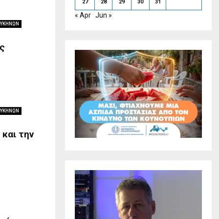
27
28
29
30
31
« Apr
Jun »
ΜΥΚΗΝΩΝ
ς
ΜΥΚΗΝΩΝ
 και την