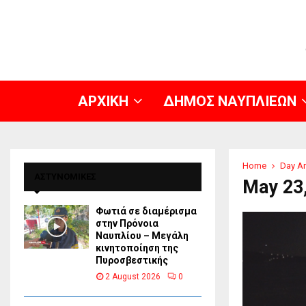
ΑΡΧΙΚΗ
ΔΗΜΟΣ ΝΑΥΠΛΙΕΩΝ
Home
Day Ar
ΑΣΤΥΝΟΜΙΚΕΣ
May 23
Φωτιά σε διαμέρισμα
στην Πρόνοια
Ναυπλίου – Μεγάλη
κινητοποίηση της
Πυροσβεστικής
2 August 2026
0