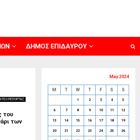
ΝΩΝ
ΔΗΜΟΣ ΕΠΙΔΑΥΡΟΥ
May 2024
M
T
W
T
F
S
S
ΝΤΕΟ ΡΕΠΟΡΤΑΖ
1
2
3
4
5
6
7
8
9
10
11
12
ς του
γάρι των
13
14
15
16
17
18
19
20
21
22
23
24
25
26