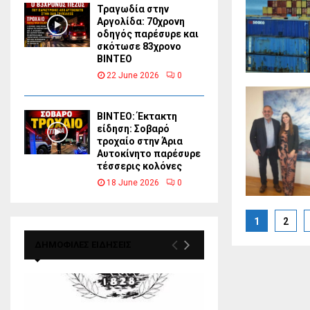
Τραγωδία στην
Αργολίδα: 70χρονη
οδηγός παρέσυρε και
σκότωσε 83χρονο
ΒΙΝΤΕΟ
22 June 2026
0
ΒΙΝΤΕΟ: Έκτακτη
είδηση: Σοβαρό
τροχαίο στην Άρια
Αυτοκίνητο παρέσυρε
τέσσερις κολόνες
18 June 2026
0
Posts
1
2
paginat
ΔΗΜΟΦΙΛΕΣ ΕΙΔΗΣΕΙΣ