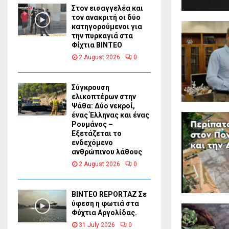
Στον εισαγγελέα και
τον ανακριτή οι δύο
κατηγορούμενοι για
την πυρκαγιά στα
Φίχτια ΒΙΝΤΕΟ
2 August 2026
0
Σύγκρουση
ελικοπτέρων στην
Ψάθα: Δύο νεκροί,
ένας Έλληνας και ένας
Ρουμάνος –
Εξετάζεται το
ενδεχόμενο
ανθρώπινου λάθους
2 August 2026
0
BINTEO REPORTAZ Σε
ύφεση η φωτιά στα
Φύχτια Αργολίδας.
31 July 2026
0