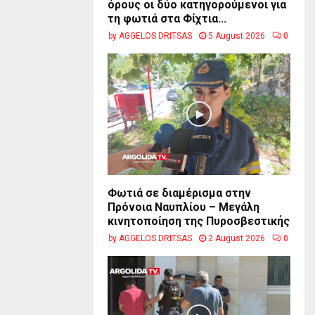
όρους οι δύο κατηγορούμενοι για
τη φωτιά στα Φίχτια...
by
AGGELOS DRITSAS
5 August 2026
0
Φωτιά σε διαμέρισμα στην
Πρόνοια Ναυπλίου – Μεγάλη
κινητοποίηση της Πυροσβεστικής
by
AGGELOS DRITSAS
2 August 2026
0