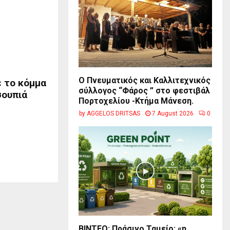
Ο Πνευματικός και Καλλιτεχνικός
 το κόμμα
σύλλογος “Φάρος ” στο φεστιβάλ
σουπιά
Πορτοχελίου -Κτήμα Μάνεση.
by
AGGELOS DRITSAS
7 August 2026
0
BINTEO: Πράσινο Ταμείο: «η