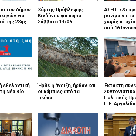
μα του Δήμου
Χάρτης Πρόβλεψης
ΑΣΕΠ: 775 πρ
υκηνών για
Κινδύνου για αύριο
μονίμων στα
μό της 28ης
Σάββατο 14/06:
χωρίς πτυχίο
από 16 Ιανου
ή εθελοντική
Ήρθε η άνοιξη, ήρθαν και
Έκτακτη συνε
τη Νέα Κίο
οι κάμπιες από τα
Συντονιστικο
πεύκα…
Πολιτικής Πρ
Π.Ε. Αργολίδα