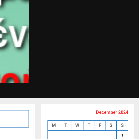
December 2024
M
T
W
T
F
S
S
1