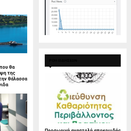
ΡΟΗ ΕΙΔΗΣΕΩΝ
που θα
όψη της
την θάλασσα
νιδα
Προσωρινή αναστολή αποκομιδής