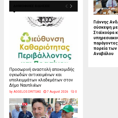
ΔΗΜΟΦΙΛΕΣ ΕΙΔΗΣΕΙΣ
Γιάννης Ανδ
σύσκεψη με
Σταϊκούρα κ
υπηρεσιακο
παράγοντες 
πορεία των
Αναβάλου
Προσωρινή αναστολή αποκομιδής
ογκωδών αντικειμένων και
υπολειμμάτων κλαδεμάτων στον
Δήμο Ναυπλιέων
by
AGGELOS DRITSAS
7 August 2026
0