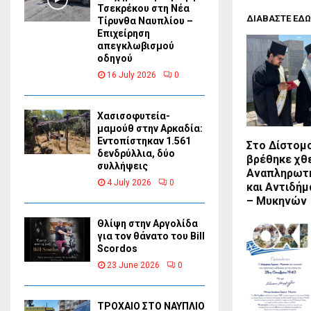
Τσεκρέκου στη Νέα
ΔΙΑΒΑΣΤΕ ΕΔΩ
Τίρυνθα Ναυπλίου –
Επιχείρηση
απεγκλωβισμού
οδηγού
16 July 2026
0
Χασισοφυτεία-
μαμούθ στην Αρκαδία:
Εντοπίστηκαν 1.561
Στο Δίστομ
δενδρύλλια, δύο
βρέθηκε χθ
συλλήψεις
Αναπληρωτ
4 July 2026
0
και Αντιδή
– Μυκηνών
Θλίψη στην Αργολίδα
για τον θάνατο του Bill
Scordos
23 June 2026
0
ΤΡΟΧΑΙΟ ΣΤΟ ΝΑΥΠΛΙΟ