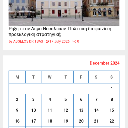
Ρήξη στον Δήμο Ναυπλιέων: Πολιτική διαφωνία ή
προεκλογική στρατηγική;
by
AGGELOS DRITSAS
17 July 2026
0
December 2024
M
T
W
T
F
S
S
1
2
3
4
5
6
7
8
9
10
11
12
13
14
15
16
17
18
19
20
21
22