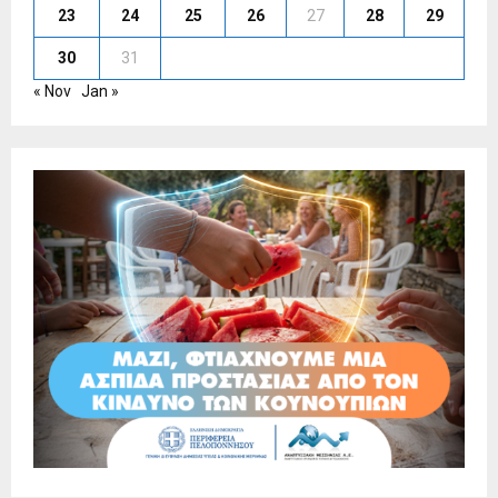
23
24
25
26
27
28
29
30
31
« Nov
Jan »