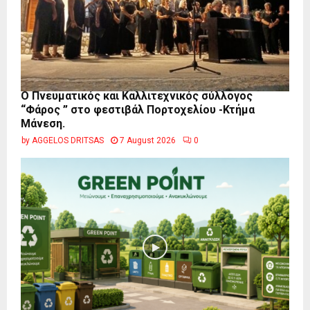
Ο Πνευματικός και Καλλιτεχνικός σύλλογος
“Φάρος ” στο φεστιβάλ Πορτοχελίου -Κτήμα
Μάνεση.
by
AGGELOS DRITSAS
7 August 2026
0