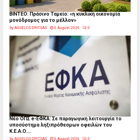
BINTEO: Πράσινο Ταμείο: «η κυκλική οικονομία
μονόδρομος για το μέλλον»
by
AGGELOS DRITSAS
5 August 2026
0
Νέο ΟΠΣ e-ΕΦΚΑ: Σε παραγωγική λειτουργία το
υποσύστημα ληξιπρόθεσμων οφειλών του
Κ.Ε.Α.Ο....
by
AGGELOS DRITSAS
5 August 2026
0