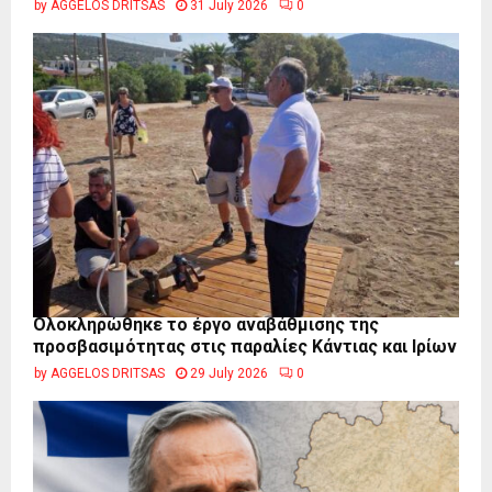
by
AGGELOS DRITSAS
31 July 2026
0
Ολοκληρώθηκε το έργο αναβάθμισης της
προσβασιμότητας στις παραλίες Κάντιας και Ιρίων
by
AGGELOS DRITSAS
29 July 2026
0