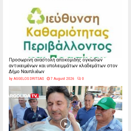
Προσωρινή αναστολή αποκομιδής ογκωδών
αντικειμένων και υπολειμμάτων κλαδεμάτων στον
Δήμο Ναυπλιέων
by
AGGELOS DRITSAS
7 August 2026
0