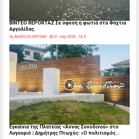
BINTEO REPORTAZ Σε ύφεση η φωτιά στα Φύχτια
Αργολίδας.
by
AGGELOS DRITSAS
31 July 2026
0
Εγκαίνια της Πλατείας «Άννας Συνοδινού» στο
Λυγουριό | Δημήτρης Πτωχός: «Ο πολιτισμός...