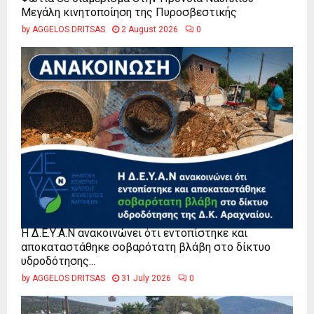
Μεγάλη κινητοποίηση της Πυροσβεστικής
by
AGGELOS DRITSAS
2 August 2026
0
Η Δ.Ε.Υ.Α.Ν ανακοινώνει ότι εντοπίστηκε και
αποκαταστάθηκε σοβαρότατη βλάβη στο δίκτυο
υδροδότησης...
by
AGGELOS DRITSAS
31 July 2026
0