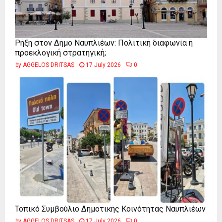
Ρήξη στον Δήμο Ναυπλιέων: Πολιτική διαφωνία ή
προεκλογική στρατηγική;
by
AGGELOS DRITSAS
17 July 2026
0
Τοπικό Συμβούλιο Δημοτικής Κοινότητας Ναυπλιέων
by
AGGELOS DRITSAS
17 July 2026
0