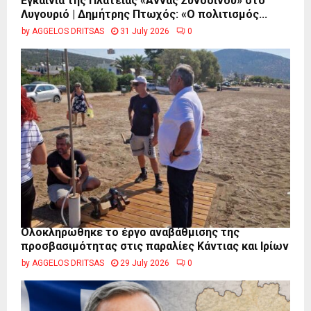
Εγκαίνια της Πλατείας «Άννας Συνοδινού» στο
Λυγουριό | Δημήτρης Πτωχός: «Ο πολιτισμός...
by
AGGELOS DRITSAS
31 July 2026
0
Ολοκληρώθηκε το έργο αναβάθμισης της
προσβασιμότητας στις παραλίες Κάντιας και Ιρίων
by
AGGELOS DRITSAS
29 July 2026
0