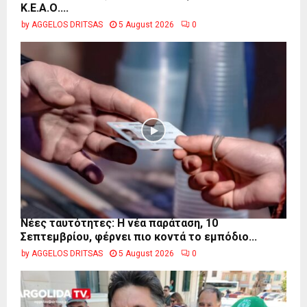
Κ.Ε.Α.Ο....
by
AGGELOS DRITSAS
5 August 2026
0
Νέες ταυτότητες: Η νέα παράταση, 10
Σεπτεμβρίου, φέρνει πιο κοντά το εμπόδιο...
by
AGGELOS DRITSAS
5 August 2026
0