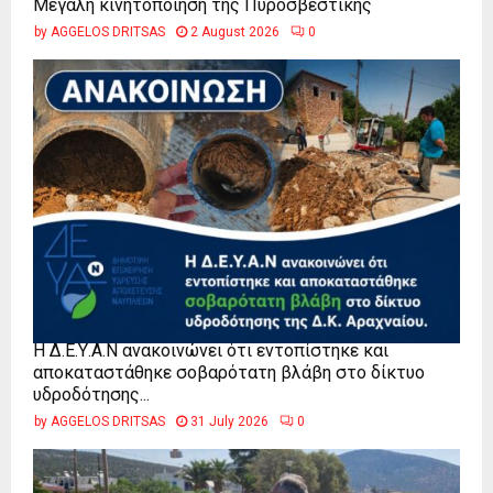
Μεγάλη κινητοποίηση της Πυροσβεστικής
by
AGGELOS DRITSAS
2 August 2026
0
Η Δ.Ε.Υ.Α.Ν ανακοινώνει ότι εντοπίστηκε και
αποκαταστάθηκε σοβαρότατη βλάβη στο δίκτυο
υδροδότησης...
by
AGGELOS DRITSAS
31 July 2026
0