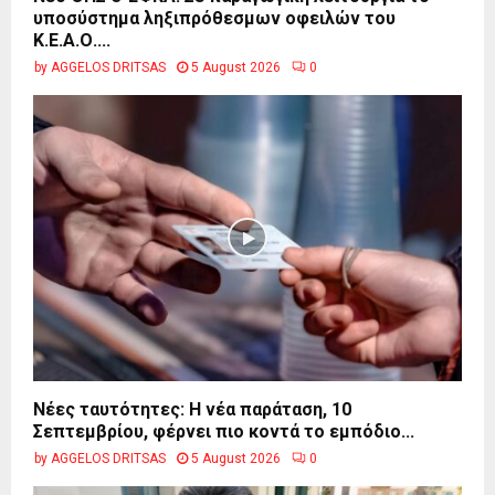
υποσύστημα ληξιπρόθεσμων οφειλών του
Κ.Ε.Α.Ο....
by
AGGELOS DRITSAS
5 August 2026
0
Νέες ταυτότητες: Η νέα παράταση, 10
Σεπτεμβρίου, φέρνει πιο κοντά το εμπόδιο...
by
AGGELOS DRITSAS
5 August 2026
0