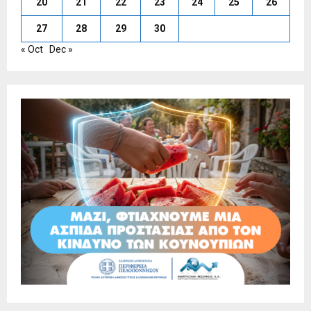
20
21
22
23
24
25
26
27
28
29
30
« Oct
Dec »