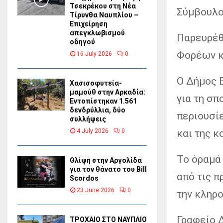
Τσεκρέκου στη Νέα
Σύμβουλος
Τίρυνθα Ναυπλίου –
Επιχείρηση
απεγκλωβισμού
Παρευρέθ
οδηγού
Φορέων κ
16 July 2026
0
Ο Δήμος 
Χασισοφυτεία-
μαμούθ στην Αρκαδία:
για τη σ
Εντοπίστηκαν 1.561
δενδρύλλια, δύο
περιουσί
συλλήψεις
και της κ
4 July 2026
0
Το όραμά 
Θλίψη στην Αργολίδα
για τον θάνατο του Bill
από τις π
Scordos
23 June 2026
0
την κληρο
Γραφείο 
ΤΡΟΧΑΙΟ ΣΤΟ ΝΑΥΠΛΙΟ