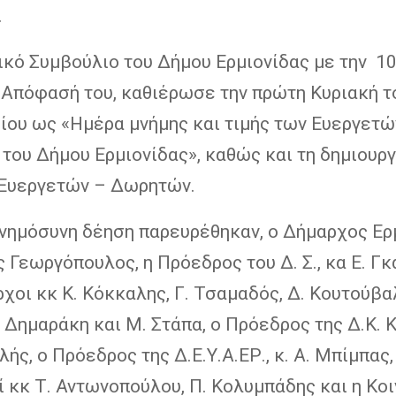
.
ικό Συμβούλιο του Δήμου Ερμιονίδας με την 1
Απόφασή του, καθιέρωσε την πρώτη Κυριακή τ
ίου ως «Ημέρα μνήμης και τιμής των Ευεργετώ
του Δήμου Ερμιονίδας», καθώς και τη δημιουργ
Ευεργετών – Δωρητών.
μνημόσυνη δέηση παρευρέθηκαν, ο Δήμαρχος Ερμ
ς Γεωργόπουλος, η Πρόεδρος του Δ. Σ., κα Ε. Γκα
χοι κκ Κ. Κόκκαλης, Γ. Τσαμαδός, Δ. Κουτούβαλ
Δημαράκη και Μ. Στάπα, ο Πρόεδρος της Δ.Κ. Κ
ιλής, ο Πρόεδρος της Δ.Ε.Υ.Α.ΕΡ., κ. Α. Μπίμπας,
 κκ Τ. Αντωνοπούλου, Π. Κολυμπάδης και η Κοι