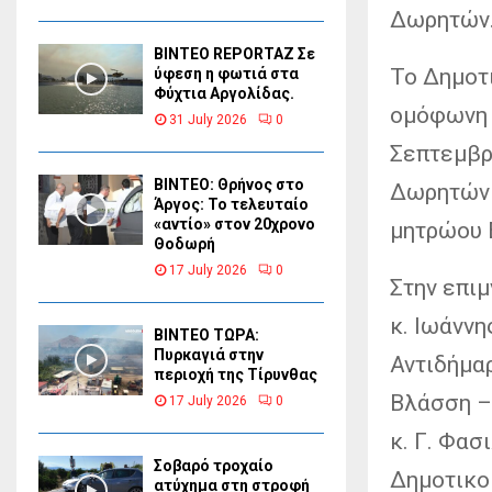
Δωρητών
BINTEO REPORTAZ Σε
Το Δημοτ
ύφεση η φωτιά στα
Φύχτια Αργολίδας.
ομόφωνη 
31 July 2026
0
Σεπτεμβρ
ΒΙΝΤΕΟ: Θρήνος στο
Δωρητών 
Άργος: Το τελευταίο
«αντίο» στον 20χρονο
μητρώου 
Θοδωρή
17 July 2026
0
Στην επι
κ. Ιωάννη
ΒΙΝΤΕΟ ΤΩΡΑ:
Πυρκαγιά στην
Αντιδήμαρ
περιοχή της Τίρυνθας
Βλάσση – 
17 July 2026
0
κ. Γ. Φασ
Σοβαρό τροχαίο
Δημοτικοί
ατύχημα στη στροφή