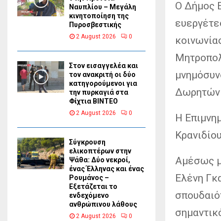
Ο Δήμος 
Ναυπλίου – Μεγάλη
κινητοποίηση της
ευεργέτες
Πυροσβεστικής
2 August 2026
0
κοινωνίας
Μητροπολ
Στον εισαγγελέα και
μνημόσυν
τον ανακριτή οι δύο
κατηγορούμενοι για
Δωρητών 
την πυρκαγιά στα
Φίχτια ΒΙΝΤΕΟ
2 August 2026
0
Η Επιμνη
Κρανιδίου
Σύγκρουση
ελικοπτέρων στην
Αμέσως με
Ψάθα: Δύο νεκροί,
ένας Έλληνας και ένας
Ελένη Γκα
Ρουμάνος –
Εξετάζεται το
σπουδαιό
ενδεχόμενο
ανθρώπινου λάθους
σημαντικ
2 August 2026
0