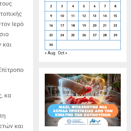
τους
2
3
4
5
6
7
8
 τοπικής
9
10
11
12
13
14
15
τον Ιερό
16
17
18
19
20
21
22
σιο
23
24
25
26
27
28
29
 και
30
« Aug
Oct »
Επίτροπο
, κα
τη
ετών και