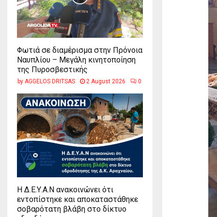
Φωτιά σε διαμέρισμα στην Πρόνοια
Ναυπλίου – Μεγάλη κινητοποίηση
της Πυροσβεστικής
by
AGGELOS DRITSAS
2 August 2026
0
Η Δ.Ε.Υ.Α.Ν ανακοινώνει ότι
εντοπίστηκε και αποκαταστάθηκε
σοβαρότατη βλάβη στο δίκτυο