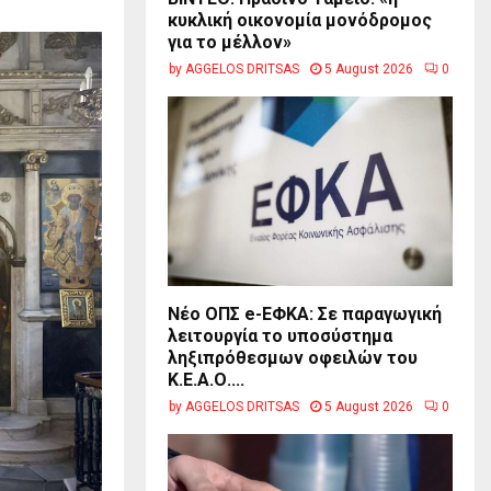
κυκλική οικονομία μονόδρομος
για το μέλλον»
by
AGGELOS DRITSAS
5 August 2026
0
Νέο ΟΠΣ e-ΕΦΚΑ: Σε παραγωγική
λειτουργία το υποσύστημα
ληξιπρόθεσμων οφειλών του
Κ.Ε.Α.Ο....
by
AGGELOS DRITSAS
5 August 2026
0