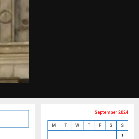
September 2024
M
T
W
T
F
S
S
1