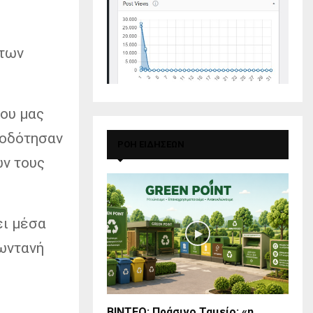
 των
που μας
ροδότησαν
ΡΟΗ ΕΙΔΗΣΕΩΝ
ών τους
ει μέσα
ζωντανή
BINTEO: Πράσινο Ταμείο: «η