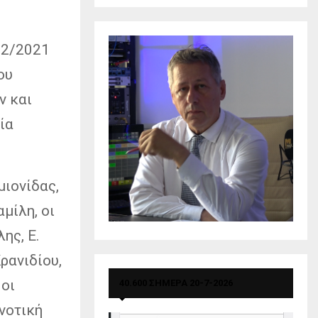
02/2021
ου
ν και
ία
ιονίδας,
μίλη, οι
ης, Ε.
ρανιδίου,
 οι
40.600 ΣΗΜΕΡΑ 20-7-2026
νοτική