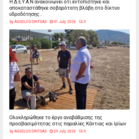
Η Δ.Ε.Υ.Α.Ν ανακοινώνει ότι εντοπίστηκε και
αποκαταστάθηκε σοβαρότατη βλάβη στο δίκτυο
υδροδότησης...
by
AGGELOS DRITSAS
31 July 2026
0
Ολοκληρώθηκε το έργο αναβάθμισης της
προσβασιμότητας στις παραλίες Κάντιας και Ιρίων
by
AGGELOS DRITSAS
29 July 2026
0