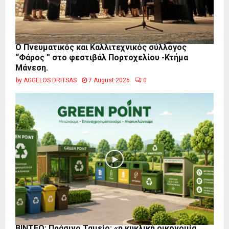
Ο Πνευματικός και Καλλιτεχνικός σύλλογος
“Φάρος ” στο φεστιβάλ Πορτοχελίου -Κτήμα
Μάνεση.
by
AGGELOS DRITSAS
7 August 2026
0
BINTEO: Πράσινο Ταμείο: «η κυκλική οικονομία