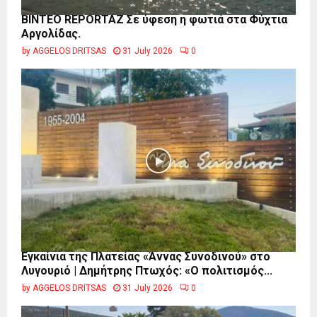
BINTEO REPORTAZ Σε ύφεση η φωτιά στα Φύχτια
Αργολίδας.
by
AGGELOS DRITSAS
31 July 2026
0
Εγκαίνια της Πλατείας «Άννας Συνοδινού» στο
Λυγουριό | Δημήτρης Πτωχός: «Ο πολιτισμός...
by
AGGELOS DRITSAS
31 July 2026
0