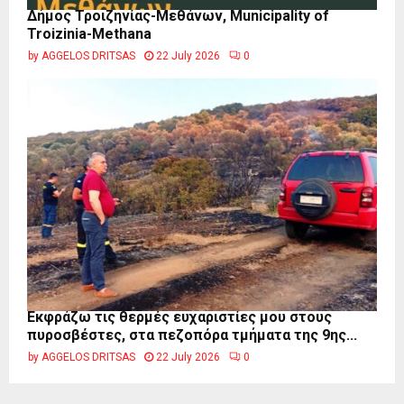
Δήμος Τροιζηνίας-Μεθάνων, Municipality of
Troizinia-Methana
by
AGGELOS DRITSAS
22 July 2026
0
Εκφράζω τις θερμές ευχαριστίες μου στους
πυροσβέστες, στα πεζοπόρα τμήματα της 9ης...
by
AGGELOS DRITSAS
22 July 2026
0