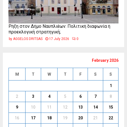
Ρήξη στον Δήμο Ναυπλιέων: Πολιτική διαφωνία ή
προεκλογική στρατηγική;
by
AGGELOS DRITSAS
17 July 2026
0
February 2026
M
T
W
T
F
S
S
1
2
3
4
5
6
7
8
9
10
11
12
13
14
15
16
17
18
19
20
21
22