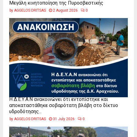
Μεγάλη κινητοποίηση της Πυροσβεστικής
by
AGGELOS DRITSAS
2 August 2026
0
Η Δ.Ε.Υ.Α.Ν ανακοινώνει ότι εντοπίστηκε και
αποκαταστάθηκε σοβαρότατη βλάβη στο δίκτυο
υδροδότησης...
by
AGGELOS DRITSAS
31 July 2026
0