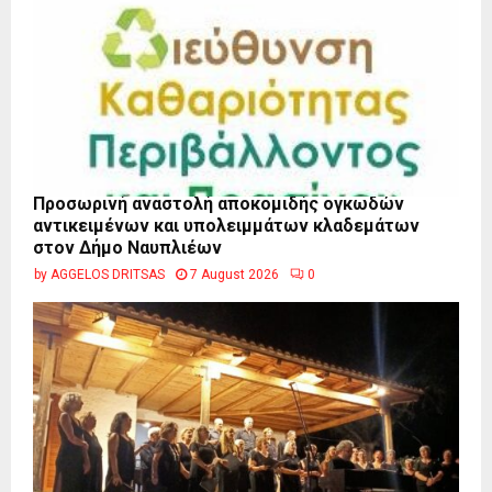
Προσωρινή αναστολή αποκομιδής ογκωδών
αντικειμένων και υπολειμμάτων κλαδεμάτων
στον Δήμο Ναυπλιέων
by
AGGELOS DRITSAS
7 August 2026
0