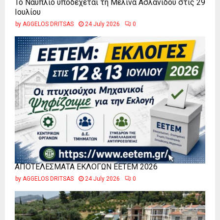
Το Ναύπλιο υποδέχεται τη Μελίνα Ασλανίδου στις 29
Ιουλίου
by
AGGELOS DRITSAS
24 July 2026
0
ΑΠΟΤΕΛΕΣΜΑΤΑ ΕΚΛΟΓΩΝ ΕΕΤΕΜ 2026
by
AGGELOS DRITSAS
24 July 2026
0