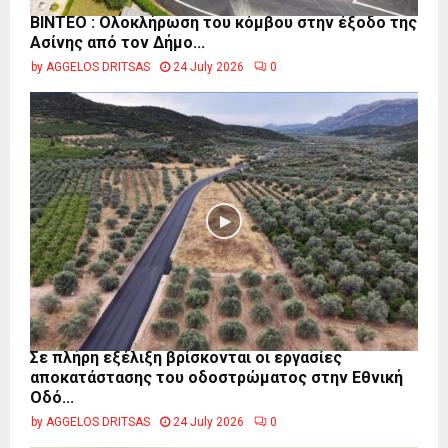
ΒΙΝΤΕΟ : Ολοκλήρωση του κόμβου στην έξοδο της
Ασίνης από τον Δήμο...
by
AGGELOS DRITSAS
24 July 2026
0
Σε πλήρη εξέλιξη βρίσκονται οι εργασίες
αποκατάστασης του οδοστρώματος στην Εθνική
Οδό...
by
AGGELOS DRITSAS
24 July 2026
0