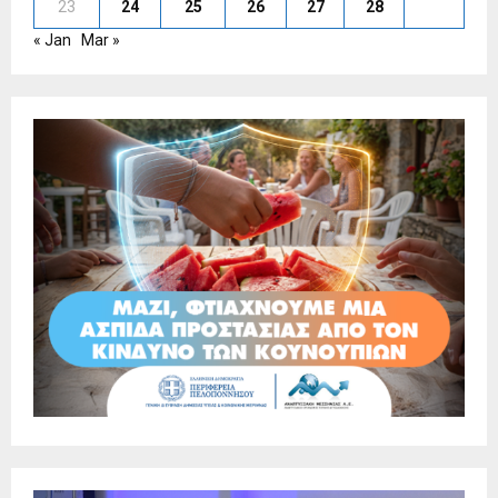
23
24
25
26
27
28
« Jan
Mar »