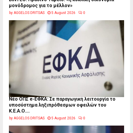
μονόδρομος για το μέλλον»
by
AGGELOS DRITSAS
5 August 2026
0
Νέο ΟΠΣ e-ΕΦΚΑ: Σε παραγωγική λειτουργία το
υποσύστημα ληξιπρόθεσμων οφειλών του
Κ.Ε.Α.Ο....
by
AGGELOS DRITSAS
5 August 2026
0