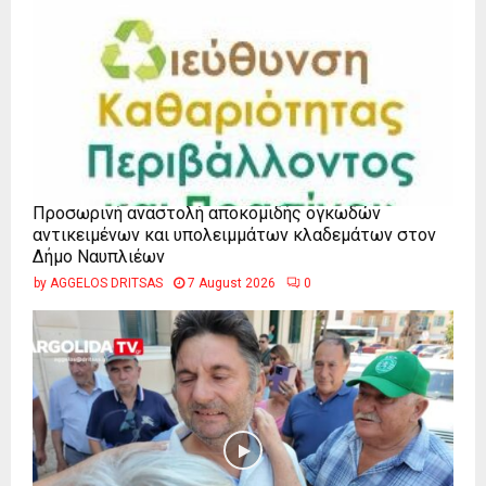
Προσωρινή αναστολή αποκομιδής ογκωδών
αντικειμένων και υπολειμμάτων κλαδεμάτων στον
Δήμο Ναυπλιέων
by
AGGELOS DRITSAS
7 August 2026
0