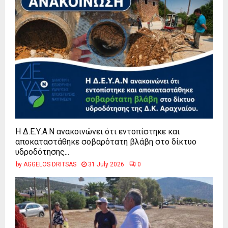
Η Δ.Ε.Υ.Α.Ν ανακοινώνει ότι εντοπίστηκε και
αποκαταστάθηκε σοβαρότατη βλάβη στο δίκτυο
υδροδότησης...
by
AGGELOS DRITSAS
31 July 2026
0