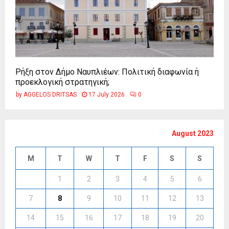
Ρήξη στον Δήμο Ναυπλιέων: Πολιτική διαφωνία ή
προεκλογική στρατηγική;
by
AGGELOS DRITSAS
17 July 2026
0
August 2023
M
T
W
T
F
S
S
1
2
3
4
5
6
7
8
9
10
11
12
13
14
15
16
17
18
19
20