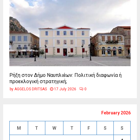
Ρήξη στον Δήμο Ναυπλιέων: Πολιτική διαφωνία ή
προεκλογική στρατηγική;
by
AGGELOS DRITSAS
17 July 2026
0
February 2026
M
T
W
T
F
S
S