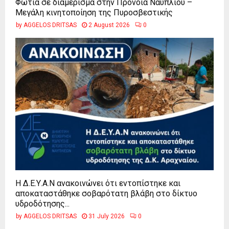
Φωτιά σε διαμέρισμα στην Πρόνοια Ναυπλίου –
Μεγάλη κινητοποίηση της Πυροσβεστικής
by
AGGELOS DRITSAS
2 August 2026
0
Η Δ.Ε.Υ.Α.Ν ανακοινώνει ότι εντοπίστηκε και
αποκαταστάθηκε σοβαρότατη βλάβη στο δίκτυο
υδροδότησης...
by
AGGELOS DRITSAS
31 July 2026
0