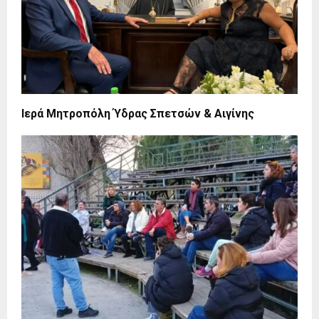
Ιερά Μητροπόλη Ύδρας Σπετσών & Αιγίνης