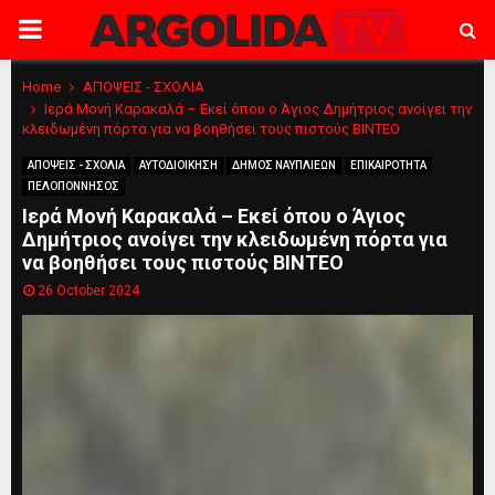
PRIMARY
MENU
Home
ΑΠΟΨΕΙΣ - ΣΧΟΛΙΑ
Ιερά Μονή Καρακαλά – Εκεί όπου ο Άγιος Δημήτριος ανοίγει την
κλειδωμένη πόρτα για να βοηθήσει τους πιστούς ΒΙΝΤΕΟ
ΑΠΟΨΕΙΣ - ΣΧΟΛΙΑ
ΑΥΤΟΔΙΟΙΚΗΣΗ
ΔΗΜΟΣ ΝΑΥΠΛΙΕΩΝ
ΕΠΙΚΑΙΡΟΤΗΤΑ
ΠΕΛΟΠΟΝΝΗΣΟΣ
Ιερά Μονή Καρακαλά – Εκεί όπου ο Άγιος
Δημήτριος ανοίγει την κλειδωμένη πόρτα για
να βοηθήσει τους πιστούς ΒΙΝΤΕΟ
26 October 2024