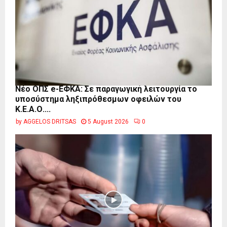
Νέο ΟΠΣ e-ΕΦΚΑ: Σε παραγωγική λειτουργία το
υποσύστημα ληξιπρόθεσμων οφειλών του
Κ.Ε.Α.Ο....
by
AGGELOS DRITSAS
5 August 2026
0