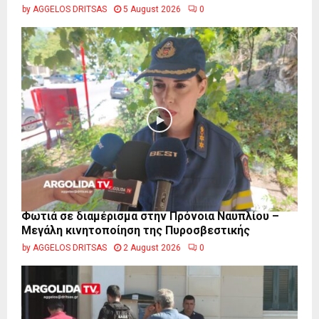
by
AGGELOS DRITSAS
5 August 2026
0
Φωτιά σε διαμέρισμα στην Πρόνοια Ναυπλίου –
Μεγάλη κινητοποίηση της Πυροσβεστικής
by
AGGELOS DRITSAS
2 August 2026
0