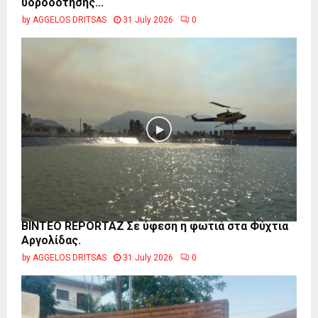
υδροδότησης...
by
AGGELOS DRITSAS
31 July 2026
0
BINTEO REPORTAZ Σε ύφεση η φωτιά στα Φύχτια
Αργολίδας.
by
AGGELOS DRITSAS
31 July 2026
0