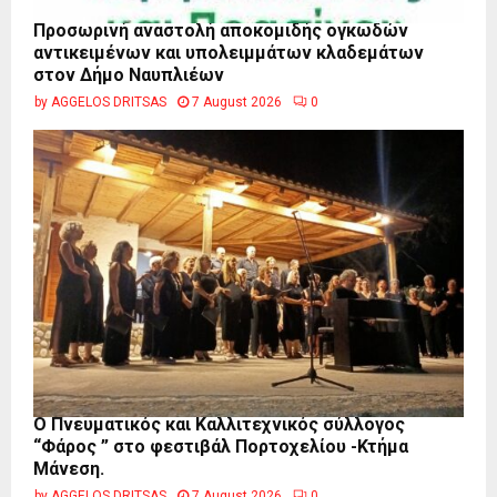
Προσωρινή αναστολή αποκομιδής ογκωδών
αντικειμένων και υπολειμμάτων κλαδεμάτων
στον Δήμο Ναυπλιέων
by
AGGELOS DRITSAS
7 August 2026
0
Ο Πνευματικός και Καλλιτεχνικός σύλλογος
“Φάρος ” στο φεστιβάλ Πορτοχελίου -Κτήμα
Μάνεση.
by
AGGELOS DRITSAS
7 August 2026
0