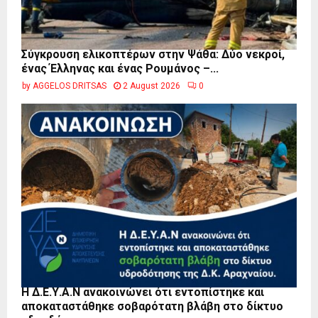
Σύγκρουση ελικοπτέρων στην Ψάθα: Δύο νεκροί,
ένας Έλληνας και ένας Ρουμάνος –...
by
AGGELOS DRITSAS
2 August 2026
0
Η Δ.Ε.Υ.Α.Ν ανακοινώνει ότι εντοπίστηκε και
αποκαταστάθηκε σοβαρότατη βλάβη στο δίκτυο