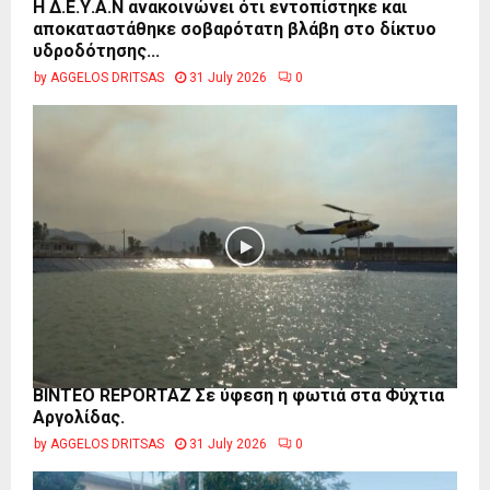
Η Δ.Ε.Υ.Α.Ν ανακοινώνει ότι εντοπίστηκε και
αποκαταστάθηκε σοβαρότατη βλάβη στο δίκτυο
υδροδότησης...
by
AGGELOS DRITSAS
31 July 2026
0
BINTEO REPORTAZ Σε ύφεση η φωτιά στα Φύχτια
Αργολίδας.
by
AGGELOS DRITSAS
31 July 2026
0