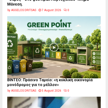
Μάνεση.
by
AGGELOS DRITSAS
7 August 2026
0
BINTEO: Πράσινο Ταμείο: «η κυκλική οικονομία
μονόδρομος για το μέλλον»
by
AGGELOS DRITSAS
5 August 2026
0