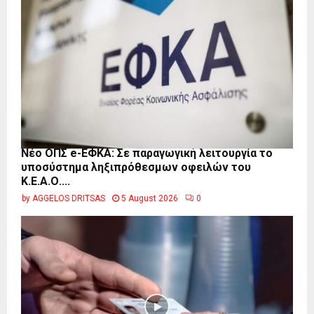
Νέο ΟΠΣ e-ΕΦΚΑ: Σε παραγωγική λειτουργία το
υποσύστημα ληξιπρόθεσμων οφειλών του
Κ.Ε.Α.Ο....
by
AGGELOS DRITSAS
5 August 2026
0