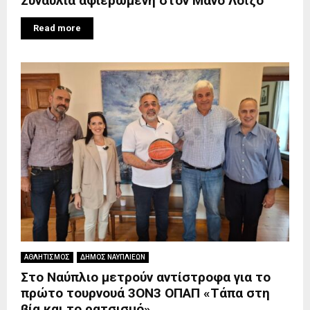
Συναυλία αφιερωμένη στον Μάνο Λοΐζο
Read more
ΑΘΛΗΤΙΣΜΟΣ
ΔΗΜΟΣ ΝΑΥΠΛΙΕΩΝ
Στο Ναύπλιο μετρούν αντίστροφα για το
πρώτο τουρνουά 3ΟΝ3 ΟΠΑΠ «Τάπα στη
βία και το ρατσισμό»