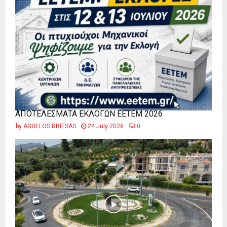
ΑΠΟΤΕΛΕΣΜΑΤΑ ΕΚΛΟΓΩΝ ΕΕΤΕΜ 2026
by
AGGELOS DRITSAS
24 July 2026
0