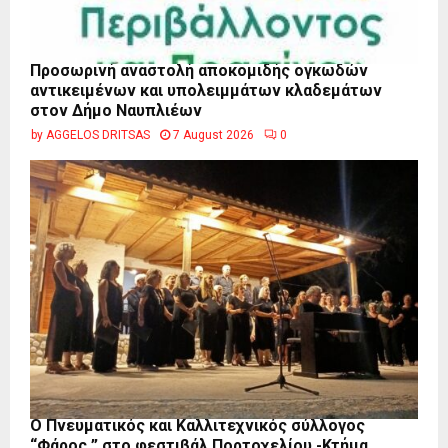
Προσωρινή αναστολή αποκομιδής ογκωδών
αντικειμένων και υπολειμμάτων κλαδεμάτων
στον Δήμο Ναυπλιέων
by
AGGELOS DRITSAS
7 August 2026
0
Ο Πνευματικός και Καλλιτεχνικός σύλλογος
“Φάρος ” στο φεστιβάλ Πορτοχελίου -Κτήμα