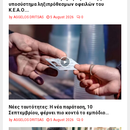
υποσύστημα ληξιπρόθεσμων οφειλών του
Κ.Ε.Α.Ο....
by
AGGELOS DRITSAS
5 August 2026
0
Νέες ταυτότητες: Η νέα παράταση, 10
Σεπτεμβρίου, φέρνει πιο κοντά το εμπόδιο...
by
AGGELOS DRITSAS
5 August 2026
0