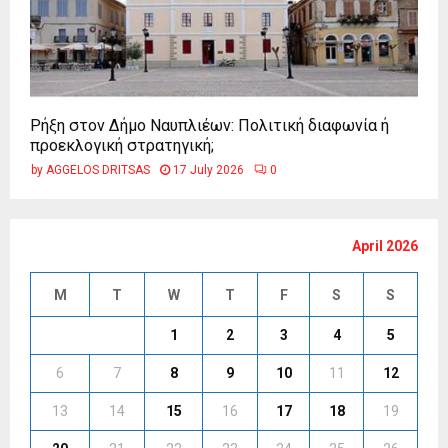
Ρήξη στον Δήμο Ναυπλιέων: Πολιτική διαφωνία ή
προεκλογική στρατηγική;
by
AGGELOS DRITSAS
17 July 2026
0
April 2026
M
T
W
T
F
S
S
1
2
3
4
5
6
7
8
9
10
11
12
13
14
15
16
17
18
19