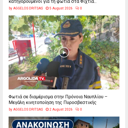
κατηγορούμενοι για τη φωτιά στα Φίχτια...
by
AGGELOS DRITSAS
5 August 2026
0
Φωτιά σε διαμέρισμα στην Πρόνοια Ναυπλίου –
Μεγάλη κινητοποίηση της Πυροσβεστικής
by
AGGELOS DRITSAS
2 August 2026
0