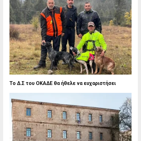
Το Δ.Σ του ΟΚΑΔΕ θα ήθελε να ευχαριστήσει