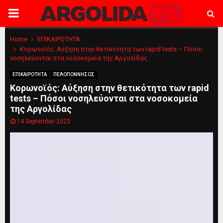
PRIMARY
MENU
Home
ΕΠΙΚΑΙΡΟΤΗΤΑ
Κορωνοϊός: Αύξηση στην θετικότητα των rapid tests – Πόσοι
νοσηλεύονται στα νοσοκομεία της Αργολίδας
ΕΠΙΚΑΙΡΟΤΗΤΑ
ΠΕΛΟΠΟΝΝΗΣΟΣ
Κορωνοϊός: Αύξηση στην θετικότητα των rapid
tests – Πόσοι νοσηλεύονται στα νοσοκομεία
της Αργολίδας
14 September 2023