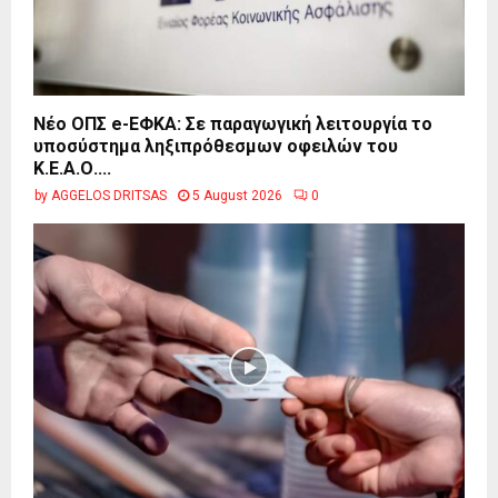
Νέο ΟΠΣ e-ΕΦΚΑ: Σε παραγωγική λειτουργία το
υποσύστημα ληξιπρόθεσμων οφειλών του
Κ.Ε.Α.Ο....
by
AGGELOS DRITSAS
5 August 2026
0