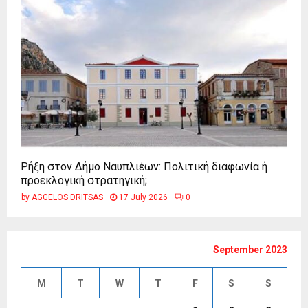
Ρήξη στον Δήμο Ναυπλιέων: Πολιτική διαφωνία ή
προεκλογική στρατηγική;
by
AGGELOS DRITSAS
17 July 2026
0
September 2023
M
T
W
T
F
S
S