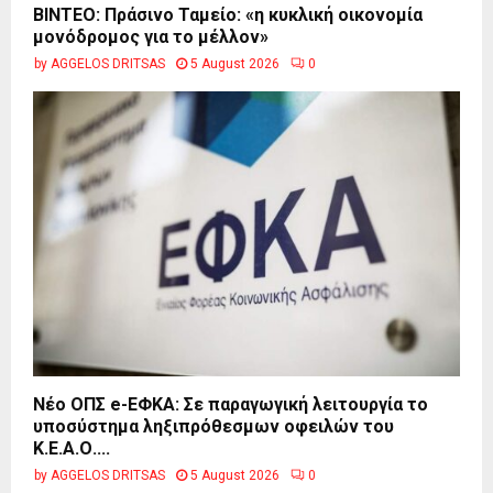
BINTEO: Πράσινο Ταμείο: «η κυκλική οικονομία
μονόδρομος για το μέλλον»
by
AGGELOS DRITSAS
5 August 2026
0
Νέο ΟΠΣ e-ΕΦΚΑ: Σε παραγωγική λειτουργία το
υποσύστημα ληξιπρόθεσμων οφειλών του
Κ.Ε.Α.Ο....
by
AGGELOS DRITSAS
5 August 2026
0