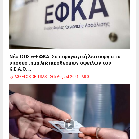
Νέο ΟΠΣ e-ΕΦΚΑ: Σε παραγωγική λειτουργία το
υποσύστημα ληξιπρόθεσμων οφειλών του
Κ.Ε.Α.Ο....
by
AGGELOS DRITSAS
5 August 2026
0