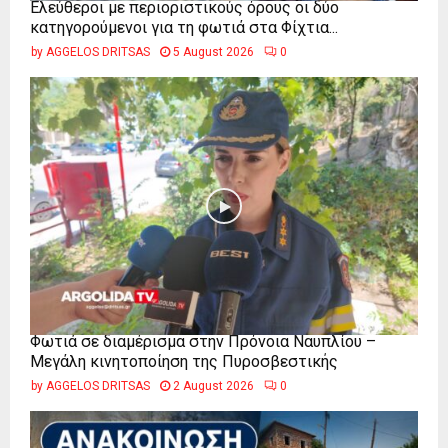
Ελεύθεροι με περιοριστικούς όρους οι δύο
κατηγορούμενοι για τη φωτιά στα Φίχτια...
by
AGGELOS DRITSAS
5 August 2026
0
Φωτιά σε διαμέρισμα στην Πρόνοια Ναυπλίου –
Μεγάλη κινητοποίηση της Πυροσβεστικής
by
AGGELOS DRITSAS
2 August 2026
0