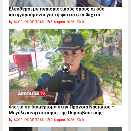
Ελεύθεροι με περιοριστικούς όρους οι δύο
κατηγορούμενοι για τη φωτιά στα Φίχτια...
by
AGGELOS DRITSAS
5 August 2026
0
Φωτιά σε διαμέρισμα στην Πρόνοια Ναυπλίου –
Μεγάλη κινητοποίηση της Πυροσβεστικής
by
AGGELOS DRITSAS
2 August 2026
0