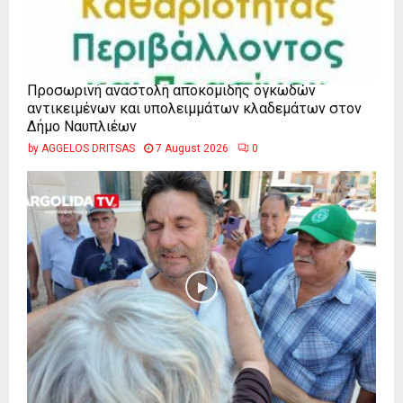
Προσωρινή αναστολή αποκομιδής ογκωδών
αντικειμένων και υπολειμμάτων κλαδεμάτων στον
Δήμο Ναυπλιέων
by
AGGELOS DRITSAS
7 August 2026
0