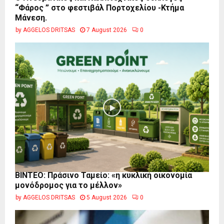
“Φάρος ” στο φεστιβάλ Πορτοχελίου -Κτήμα
Μάνεση.
by
AGGELOS DRITSAS
7 August 2026
0
BINTEO: Πράσινο Ταμείο: «η κυκλική οικονομία
μονόδρομος για το μέλλον»
by
AGGELOS DRITSAS
5 August 2026
0