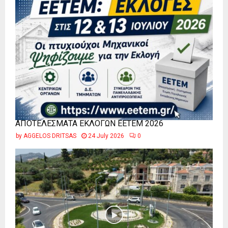
ΑΠΟΤΕΛΕΣΜΑΤΑ ΕΚΛΟΓΩΝ ΕΕΤΕΜ 2026
by
AGGELOS DRITSAS
24 July 2026
0