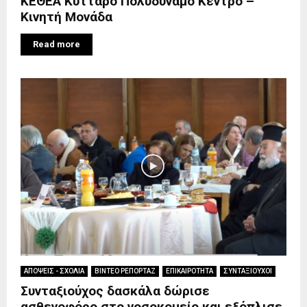
ΚΕΘΕΑ Κύτταρο Πολυδύναμο Κέντρο –
Κινητή Μονάδα
Read more
ΑΠΟΨΕΙΣ - ΣΧΟΛΙΑ
ΒΙΝΤΕΟ ΡΕΠΟΡΤΑΖ
ΕΠΙΚΑΙΡΟΤΗΤΑ
ΣΥΝΤΑΞΙΟΥΧΟΙ
Συνταξιούχος δασκάλα δώρισε
ασθενοφόρο στο νοσοκομείο και εξόπλισε