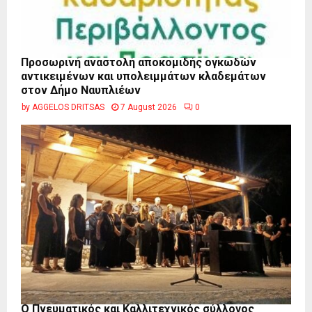
Προσωρινή αναστολή αποκομιδής ογκωδών
αντικειμένων και υπολειμμάτων κλαδεμάτων
στον Δήμο Ναυπλιέων
by
AGGELOS DRITSAS
7 August 2026
0
Ο Πνευματικός και Καλλιτεχνικός σύλλογος