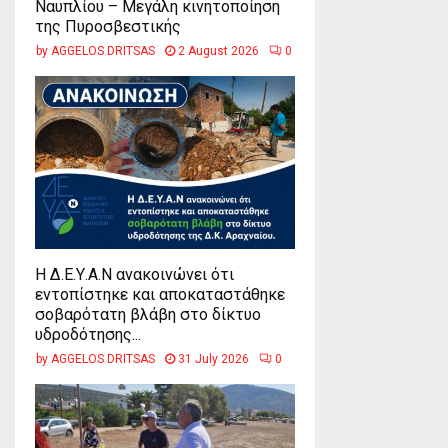
Ναυπλίου – Μεγάλη κινητοποίηση
της Πυροσβεστικής
by
AGGELOS DRITSAS
2 August 2026
0
Η Δ.Ε.Υ.Α.Ν ανακοινώνει ότι
εντοπίστηκε και αποκαταστάθηκε
σοβαρότατη βλάβη στο δίκτυο
υδροδότησης...
by
AGGELOS DRITSAS
31 July 2026
0