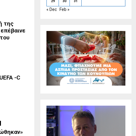
29
30
31
« Dec
Feb »
ή της
 επέβαινε
 του
UEFA -C
κώθηκαν»