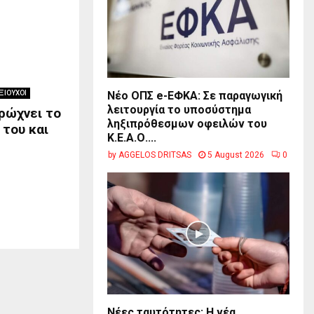
ΞΙΟΥΧΟΙ
Νέο ΟΠΣ e-ΕΦΚΑ: Σε παραγωγική
λειτουργία το υποσύστημα
ρώχνει το
ληξιπρόθεσμων οφειλών του
 του και
Κ.Ε.Α.Ο....
by
AGGELOS DRITSAS
5 August 2026
0
Νέες ταυτότητες: Η νέα