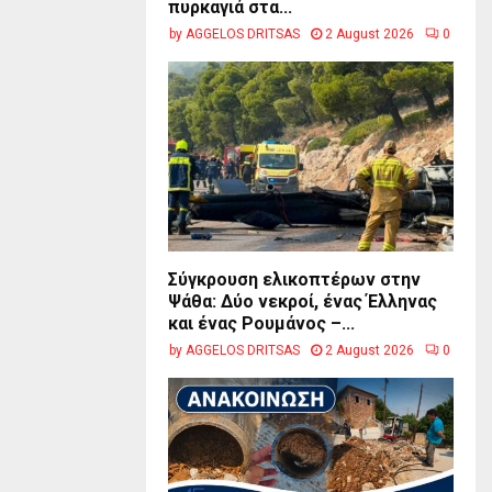
πυρκαγιά στα...
by
AGGELOS DRITSAS
2 August 2026
0
Σύγκρουση ελικοπτέρων στην
Ψάθα: Δύο νεκροί, ένας Έλληνας
και ένας Ρουμάνος –...
by
AGGELOS DRITSAS
2 August 2026
0