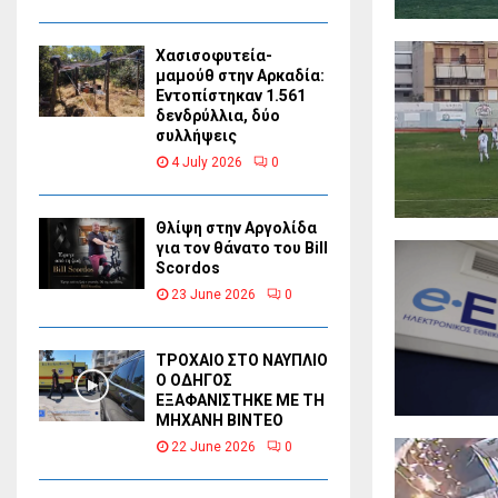
Χασισοφυτεία-
μαμούθ στην Αρκαδία:
Εντοπίστηκαν 1.561
δενδρύλλια, δύο
συλλήψεις
4 July 2026
0
Θλίψη στην Αργολίδα
για τον θάνατο του Bill
Scordos
23 June 2026
0
ΤΡΟΧΑΙΟ ΣΤΟ ΝΑΥΠΛΙΟ
Ο ΟΔΗΓΟΣ
ΕΞΑΦΑΝΙΣΤΗΚΕ ΜΕ ΤΗ
ΜΗΧΑΝΗ ΒΙΝΤΕΟ
22 June 2026
0