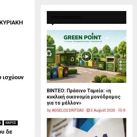
ΡΟΗ ΕΙΔΗΣΕΩΝ
ΚΥΡΙΑΚΗ
υ ισχύουν
BINTEO: Πράσινο Ταμείο: «η
κυκλική οικονομία μονόδρομος
για το μέλλον»
by
AGGELOS DRITSAS
5 August 2026
0
Α
ΚΑΙΡΟΣ
ου δε