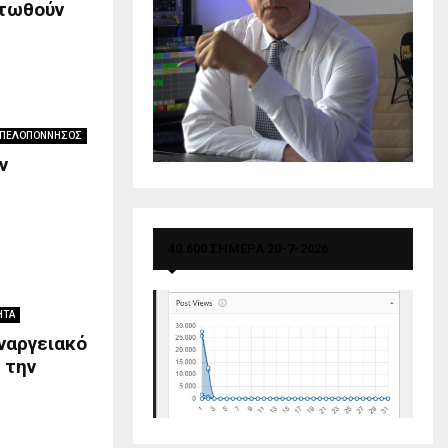
οτωθούν
ΠΕΛΟΠΟΝΝΗΣΟΣ
ν
40.600 ΣΗΜΕΡΑ 20-7-2026
ΗΤΑ
ναργειακό
 την