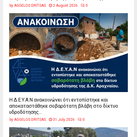
by
AGGELOS DRITSAS
2 August 2026
0
Η Δ.Ε.Υ.Α.Ν ανακοινώνει ότι εντοπίστηκε και
αποκαταστάθηκε σοβαρότατη βλάβη στο δίκτυο
υδροδότησης...
by
AGGELOS DRITSAS
31 July 2026
0