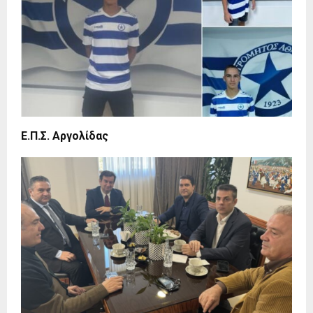
Ε.Π.Σ. Αργολίδας