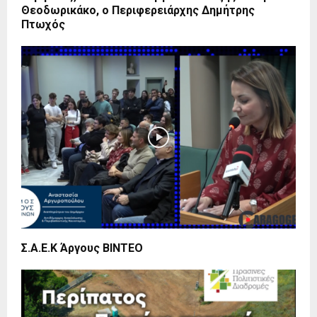
Θεοδωρικάκο, ο Περιφερειάρχης Δημήτρης
Πτωχός
Σ.Α.Ε.Κ Άργους ΒΙΝΤΕΟ