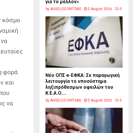
για το μέλλον»
by
AGGELOS DRITSAS
5 August 2026
0
ν κόσμο
ναμική
 να
λευταίες
η φορά
Νέο ΟΠΣ e-ΕΦΚΑ: Σε παραγωγική
λειτουργία το υποσύστημα
ν και
ληξιπρόθεσμων οφειλών του
 που
Κ.Ε.Α.Ο....
by
AGGELOS DRITSAS
5 August 2026
0
ος να