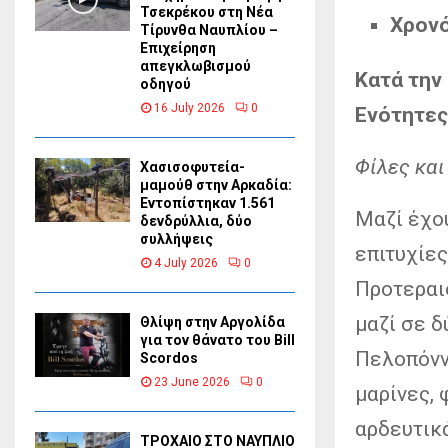
Τσεκρέκου στη Νέα
Χρον
Τίρυνθα Ναυπλίου –
Επιχείρηση
απεγκλωβισμού
Κατά την
οδηγού
16 July 2026
0
Ενότητες
Φίλες και
Χασισοφυτεία-
μαμούθ στην Αρκαδία:
Εντοπίστηκαν 1.561
Μαζί έχο
δενδρύλλια, δύο
συλλήψεις
επιτυχίε
4 July 2026
0
Προτεραιό
μαζί σε 
Θλίψη στην Αργολίδα
για τον θάνατο του Bill
Πελοπόννη
Scordos
23 June 2026
0
μαρίνες, 
αρδευτικά
ΤΡΟΧΑΙΟ ΣΤΟ ΝΑΥΠΛΙΟ