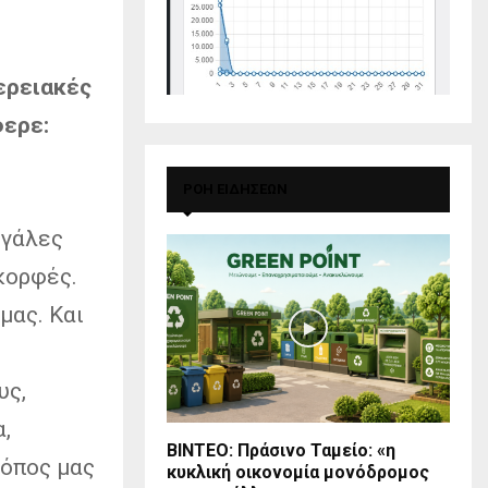
ερειακές
φερε:
ΡΟΗ ΕΙΔΗΣΕΩΝ
εγάλες
κορφές.
μας. Και
υς,
,
BINTEO: Πράσινο Ταμείο: «η
τόπος μας
κυκλική οικονομία μονόδρομος