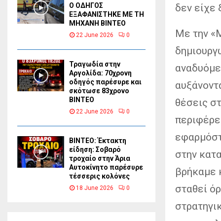
Ο ΟΔΗΓΟΣ
δεν είχε 
ΕΞΑΦΑΝΙΣΤΗΚΕ ΜΕ ΤΗ
ΜΗΧΑΝΗ ΒΙΝΤΕΟ
Με την «
22 June 2026
0
δημιουργ
Τραγωδία στην
αναδυόμε
Αργολίδα: 70χρονη
οδηγός παρέσυρε και
αυξάνοντ
σκότωσε 83χρονο
ΒΙΝΤΕΟ
θέσεις σ
22 June 2026
0
περιφέρε
εφαρμόστ
ΒΙΝΤΕΟ: Έκτακτη
είδηση: Σοβαρό
στην κατ
τροχαίο στην Άρια
Αυτοκίνητο παρέσυρε
βρήκαμε 
τέσσερις κολόνες
σταθεί ό
18 June 2026
0
στρατηγι