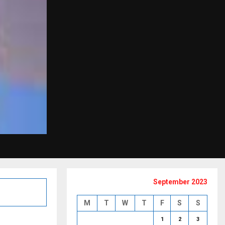
September 2023
M
T
W
T
F
S
S
1
2
3