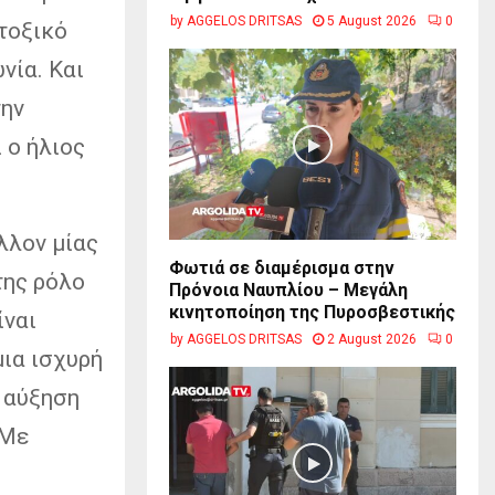
by
AGGELOS DRITSAS
5 August 2026
0
τοξικό
νία. Και
την
 ο ήλιος
λλον μίας
Φωτιά σε διαμέρισμα στην
της ρόλο
Πρόνοια Ναυπλίου – Μεγάλη
κινητοποίηση της Πυροσβεστικής
ίναι
by
AGGELOS DRITSAS
2 August 2026
0
μια ισχυρή
 αύξηση
 Με