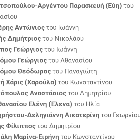
τσοπούλου-Αργέντου Παρασκευή (Εύη)
του
ασίου
έρης Αντώνιος
του Ιωάννη
ής Δημήτριος
του Νικολάου
πος Γεώργιος
του Ιωάννη
όμου Γεώργιος
του Αθανασίου
νόμου Θεόδωρος
του Παναγιώτη
ή Χάρις (Χαρούλα)
του Κωνσταντίνου
γόπουλος Αναστάσιος
του Δημητρίου
ανασίου Ελένη (Έλενα)
του Ηλία
ρήστου-Δεληγιάννη Αικατερίνη
του Γεωργίο
ς Φίλιππος
του Δημητρίου
άλη Μαρίνα-Ειρήνη
του Κωνσταντίνου