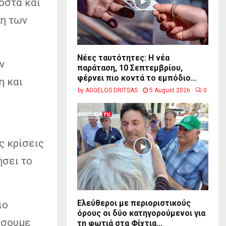
οστά και
η των
Νέες ταυτότητες: Η νέα
ν
παράταση, 10 Σεπτεμβρίου,
φέρνει πιο κοντά το εμπόδιο...
η και
by
AGGELOS DRITSAS
5 August 2026
0
ς κρίσεις
ήσει το
Ελεύθεροι με περιοριστικούς
ιο
όρους οι δύο κατηγορούμενοι για
ήσουμε
τη φωτιά στα Φίχτια...