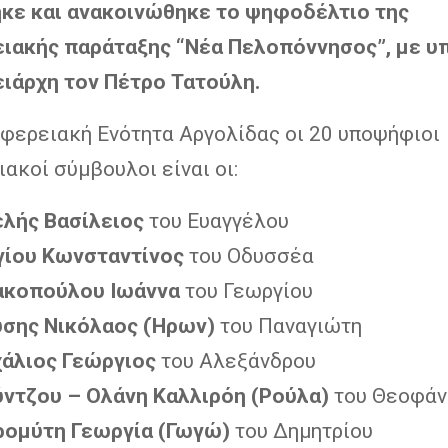
κε και ανακοινώθηκε το ψηφοδέλτιο της
ιακής παράταξης “Νέα Πελοπόννησος”, με 
ιάρχη τον Πέτρο Τατούλη.
ιφερειακή Ενότητα Αργολίδας οι 20 υποψήφιοι
ακοί σύμβουλοι είναι οι:
λής Βασίλειος
του Ευαγγέλου
ίου Κωνσταντίνος
του Οδυσσέα
ακοπούλου Ιωάννα
του Γεωργίου
σης Νικόλαος (Ήρων)
του Παναγιώτη
άλιος Γεώργιος
του Αλεξάνδρου
ντζου – Ολάνη Καλλιρόη (Ρούλα)
του Θεοφάν
ομύτη Γεωργία (Γωγώ)
του Δημητρίου