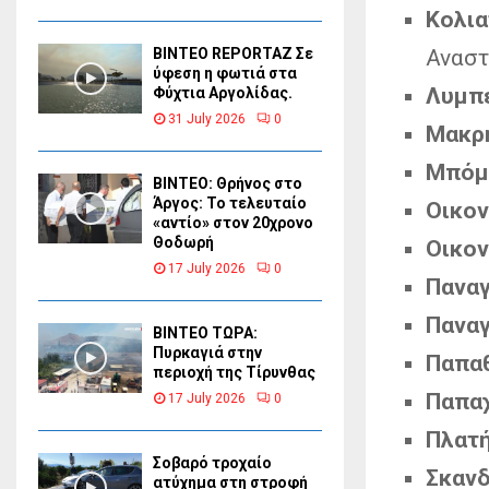
Κολια
Αναστ
BINTEO REPORTAZ Σε
ύφεση η φωτιά στα
Λυμπ
Φύχτια Αργολίδας.
31 July 2026
0
Μακρ
Μπόμ
ΒΙΝΤΕΟ: Θρήνος στο
Άργος: Το τελευταίο
Οικον
«αντίο» στον 20χρονο
Θοδωρή
Οικο
17 July 2026
0
Παναγ
Πανα
ΒΙΝΤΕΟ ΤΩΡΑ:
Πυρκαγιά στην
Παπαθ
περιοχή της Τίρυνθας
Παπαχ
17 July 2026
0
Πλατή
Σοβαρό τροχαίο
Σκανδ
ατύχημα στη στροφή