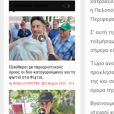
κατρακυλ
ΔΗΜΟΦΙΛΕΣ ΕΙΔΗΣΕΙΣ
η Πελοπό
Περιφερει
Σ’ αυτή τ
τολμήσαμ
σήμερα εί
Τώρα ανοί
Ελεύθεροι με περιοριστικούς
προκλήσει
όρους οι δύο κατηγορούμενοι για τη
φωτιά στα Φίχτια...
της και σ
by
AGGELOS DRITSAS
5 August 2026
0
όραμα τη
Βγαίνουμε
ισχυροί κ