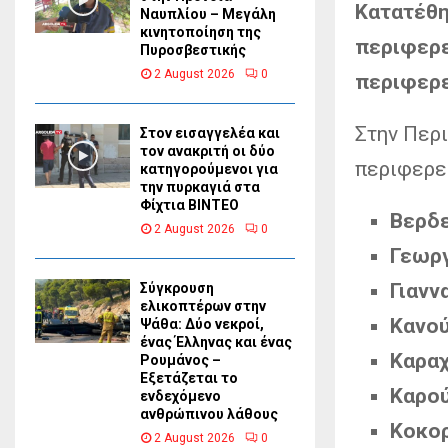
Κατατέθη
Ναυπλίου – Μεγάλη
κινητοποίηση της
περιφερε
Πυροσβεστικής
2 August 2026
0
περιφερε
Στην Περ
Στον εισαγγελέα και
τον ανακριτή οι δύο
περιφερει
κατηγορούμενοι για
την πυρκαγιά στα
Φίχτια ΒΙΝΤΕΟ
Βερδε
2 August 2026
0
Γεωργ
Γιανν
Σύγκρουση
ελικοπτέρων στην
Κανού
Ψάθα: Δύο νεκροί,
ένας Έλληνας και ένας
Καραχ
Ρουμάνος –
Εξετάζεται το
Καρού
ενδεχόμενο
ανθρώπινου λάθους
Κοκορ
2 August 2026
0