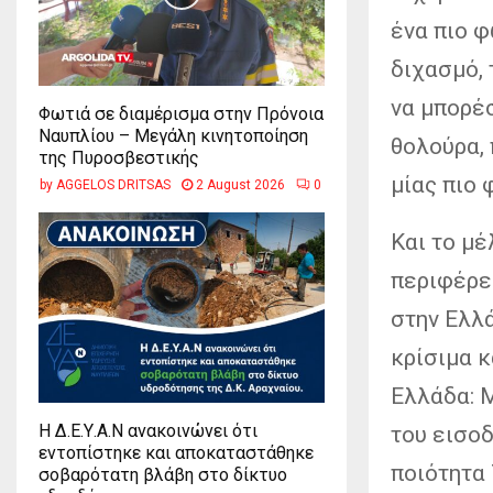
ένα πιο φ
διχασμό, 
να μπορέσ
Φωτιά σε διαμέρισμα στην Πρόνοια
Ναυπλίου – Μεγάλη κινητοποίηση
θολούρα, 
της Πυροσβεστικής
μίας πιο
by
AGGELOS DRITSAS
2 August 2026
0
Και το μέ
περιφέρει
στην Ελλά
κρίσιμα κ
Ελλάδα: 
Η Δ.Ε.Υ.Α.Ν ανακοινώνει ότι
του εισο
εντοπίστηκε και αποκαταστάθηκε
ποιότητα
σοβαρότατη βλάβη στο δίκτυο