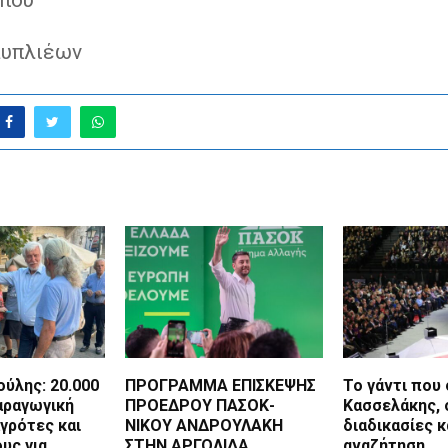
αυπλιέων
ύλης: 20.000
ΠΡΟΓΡΑΜΜΑ ΕΠΙΣΚΕΨΗΣ
Το γάντι που
αραγωγική
ΠΡΟΕΔΡΟΥ ΠΑΣΟΚ-
Κασσελάκης, 
γρότες και
ΝΙΚΟΥ ΑΝΔΡΟΥΛΑΚΗ
διαδικασίες κ
υς για
ΣΤΗΝ ΑΡΓΟΛΙΔΑ
αναζήτηση