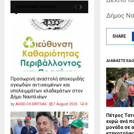
ΔΗΜΟΦΙΛΕΣ ΕΙΔΗΣΕΙΣ
Δήμος Ν
SHARE
ΔΙΑΒΑΣΤΕ ΕΔΩ
Προσωρινή αναστολή αποκομιδής
ογκωδών αντικειμένων και
υπολειμμάτων κλαδεμάτων στον
Δήμο Ναυπλιέων
by
AGGELOS DRITSAS
7 August 2026
0
Πέτρος Τατο
ευρώ ανά π
μονάδα σε α
κτηνοτρόφο