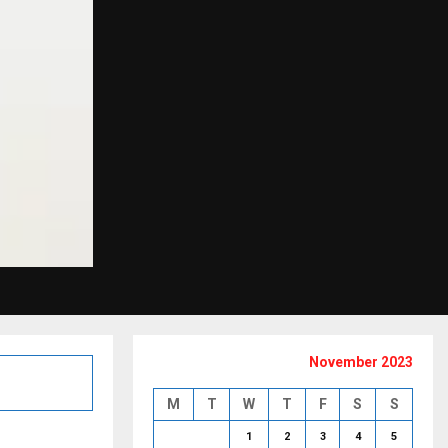
November 2023
M
T
W
T
F
S
S
1
2
3
4
5