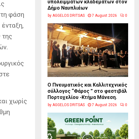
υπολειμμάτων κλαδεμάτων στον
ις
Δήμο Ναυπλιέων
στη φάση
by
AGGELOS DRITSAS
7 August 2026
0
 ένταξη,
 της
ών.
ουργικός
αστε
Ο Πνευματικός και Καλλιτεχνικός
σύλλογος “Φάρος ” στο φεστιβάλ
Πορτοχελίου -Κτήμα Μάνεση.
και χωρίς
by
AGGELOS DRITSAS
7 August 2026
0
υθμη