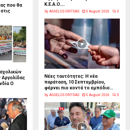
Κ.Ε.Α.Ο....
ας που θα
 στις
by
AGGELOS DRITSAS
5 August 2026
0
 σχολικών
Νέες ταυτότητες: Η νέα
 Αργολίδας
παράταση, 10 Σεπτεμβρίου,
νδία Ο
φέρνει πιο κοντά το εμπόδιο...
by
AGGELOS DRITSAS
5 August 2026
0