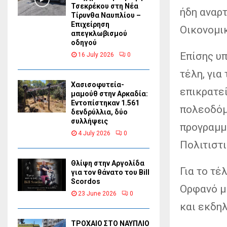
Τσεκρέκου στη Νέα
ήδη αναρ
Τίρυνθα Ναυπλίου –
Επιχείρηση
Οικονομι
απεγκλωβισμού
οδηγού
Επίσης υ
16 July 2026
0
τέλη, για
Χασισοφυτεία-
επικρατεί
μαμούθ στην Αρκαδία:
Εντοπίστηκαν 1.561
πολεοδόμ
δενδρύλλια, δύο
συλλήψεις
προγραμμα
4 July 2026
0
Πολιτιστ
Θλίψη στην Αργολίδα
Για το τέ
για τον θάνατο του Bill
Scordos
Ορφανό μ
23 June 2026
0
και εκδη
ΤΡΟΧΑΙΟ ΣΤΟ ΝΑΥΠΛΙΟ