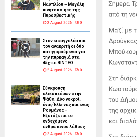
Σήμερα Τ
Ναυπλίου – Μεγάλη
κινητοποίηση της
από τη νέ
Πυροσβεστικής
2 August 2026
0
Μαζί με 
Δρούγκας
Στον εισαγγελέα και
τον ανακριτή οι δύο
Μπούκουρ
κατηγορούμενοι για
την πυρκαγιά στα
Κωνσταντί
Φίχτια ΒΙΝΤΕΟ
2 August 2026
0
Στη διάρκ
Κωστούρο
Σύγκρουση
ελικοπτέρων στην
του Δήμο
Ψάθα: Δύο νεκροί,
ένας Έλληνας και ένας
της αρχικ
Ρουμάνος –
Εξετάζεται το
και διαλό
ενδεχόμενο
ανθρώπινου λάθους
2 August 2026
0
Στη διάρκ