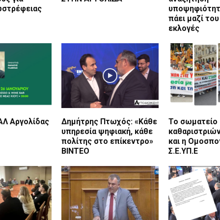
ωστρέφειας
υποψηφιότητ
πάει μαζί του
εκλογές
ΑΛ Αργολίδας
Δημήτρης Πτωχός: «Κάθε
Το σωματείο
υπηρεσία ψηφιακή, κάθε
καθαριστριών
πολίτης στο επίκεντρο»
και η Ομοσπο
ΒΙΝΤΕΟ
Σ.Ε.ΥΠ.Ε