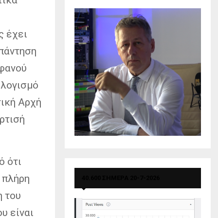
ς έχει
απάντηση
ρφανού
ολογισμό
τική Αρχή
ρτισή
ό ότι
 πλήρη
40.600 ΣΗΜΕΡΑ 20-7-2026
η του
υ είναι