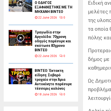
Ειδική αν
Ο ΟΔΗΓΟΣ
ΕΞΑΦΑΝΙΣΤΗΚΕ ΜΕ ΤΗ
μελέτες π
ΜΗΧΑΝΗ ΒΙΝΤΕΟ
22 June 2026
0
της υλοπο
τα οποία 
Τραγωδία στην
πόλης και
Αργολίδα: 70χρονη
οδηγός παρέσυρε και
σκότωσε 83χρονο
Προτεραιό
ΒΙΝΤΕΟ
22 June 2026
0
δήμος με 
καθημεριν
ΒΙΝΤΕΟ: Έκτακτη
είδηση: Σοβαρό
τροχαίο στην Άρια
Ως Δημοτ
Αυτοκίνητο παρέσυρε
προβλήμα
τέσσερις κολόνες
18 June 2026
0
λειτουργί
Δελτίο τ