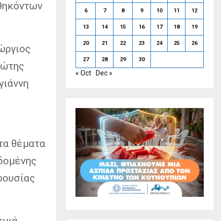
αθηκόντων
6
7
8
9
10
11
12
13
14
15
16
17
18
19
20
21
22
23
24
25
26
ώργιος
27
28
29
30
ιώτης
« Oct
Dec »
γιάννη
τα θέματα
δομένης
ρουσίας
τικά