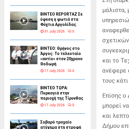
μάλιστα,
BINTEO REPORTAZ Σε
υπηρεσιώ
ύφεση η φωτιά στα
Φύχτια Αργολίδας.
αναφερθε
31 July 2026
0
σχετικών
ΒΙΝΤΕΟ: Θρήνος στο
συγκεκρι
Άργος: Το τελευταίο
«αντίο» στον 20χρονο
και το Τε
Θοδωρή
ανέφερε 
17 July 2026
0
τους κάτι
ΒΙΝΤΕΟ ΤΩΡΑ:
Πυρκαγιά στην
Επίσης ο
περιοχή της Τίρυνθας
μπορεί ν
17 July 2026
0
και λεπτ
Σοβαρό τροχαίο
Δήμου επι
ατύχημα στη στροφή