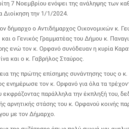
ρίτη 7 Νοεμβρίου ενόψει της ανάληψης των κ
α Διοίκηση την 1/1/2024.
τον δήμαρχο ο Αντιδήμαρχος Οικονομικών κ. Γε
 και ο Γενικός Γραμματέας του Δήμου κ. Παναγ
ης ενώ τον κ. Ορφανό συνόδευαν η κυρία Καρα
να και ο κ. Γαβρήλος Σταύρος.
εια της πρώτης επίσημης συνάντησης τους ο κ.
ς ενημέρωσε τον κ. Ορφανό για όλα τα τρέχον
υ εκφράζοντας παράλληλα την έκπληξή του, δε
ής αρνητικής στάσης του κ. Ορφανού κοινής πα
γου με τον Δήμαρχο.
εια της συζήτησης όπως πολύ συχνά και αναλυ