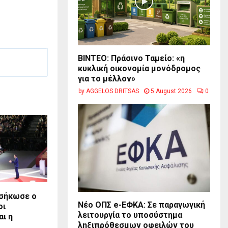
BINTEO: Πράσινο Ταμείο: «η
κυκλική οικονομία μονόδρομος
για το μέλλον»
by
AGGELOS DRITSAS
5 August 2026
0
 σήκωσε ο
Νέο ΟΠΣ e-ΕΦΚΑ: Σε παραγωγική
οι
λειτουργία το υποσύστημα
αι η
ληξιπρόθεσμων οφειλών του