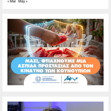
« Mar
May »