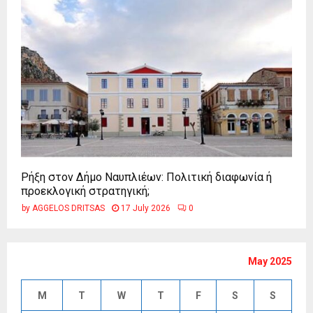
Ρήξη στον Δήμο Ναυπλιέων: Πολιτική διαφωνία ή
προεκλογική στρατηγική;
by
AGGELOS DRITSAS
17 July 2026
0
May 2025
M
T
W
T
F
S
S