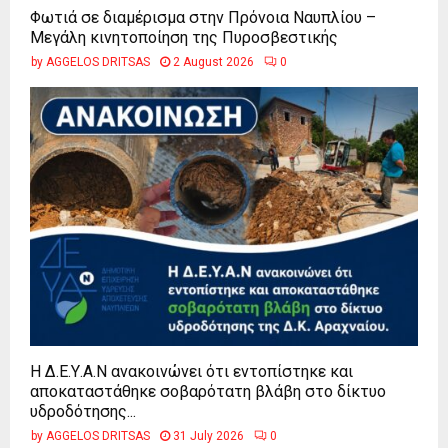
Φωτιά σε διαμέρισμα στην Πρόνοια Ναυπλίου –
Μεγάλη κινητοποίηση της Πυροσβεστικής
by
AGGELOS DRITSAS
2 August 2026
0
Η Δ.Ε.Υ.Α.Ν ανακοινώνει ότι εντοπίστηκε και
αποκαταστάθηκε σοβαρότατη βλάβη στο δίκτυο
υδροδότησης...
by
AGGELOS DRITSAS
31 July 2026
0