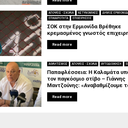
Read more
ΑΠΟΨΕΙΣ - ΣΧΟΛΙΑ
ΑΣΤΥΝΟΜΙΚΕΣ
ΔΗΜΟΣ ΕΡΜΙΟΝΙΔ
ΕΠΙΚΑΙΡΟΤΗΤΑ
ΕΠΙΧΕΙΡΗΣΕΙΣ
ΣΟΚ στην Ερμιονίδα Βρέθηκε
κρεμασμένος γνωστός επιχειρη
Read more
ΑΘΛΗΤΙΣΜΟΣ
ΑΠΟΨΕΙΣ - ΣΧΟΛΙΑ
ΑΥΤΟΔΙΟΙΚΗΣΗ
Ε
Παπαφλέσσεια: Η Καλαμάτα υπ
τον παγκόσμιο στίβο – Γιάννης
Μαντζούνης: «Αναβαθμίζουμε το
Read more