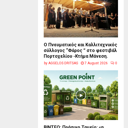
Ο Πνευματικός και Καλλιτεχνικός
σύλλογος “Φάρος ” στο φεστιβάλ
Πορτοχελίου -Κτήμα Μάνεση.
by
AGGELOS DRITSAS
7 August 2026
0
BINTEO: Πράσινο Ταμείο: «η