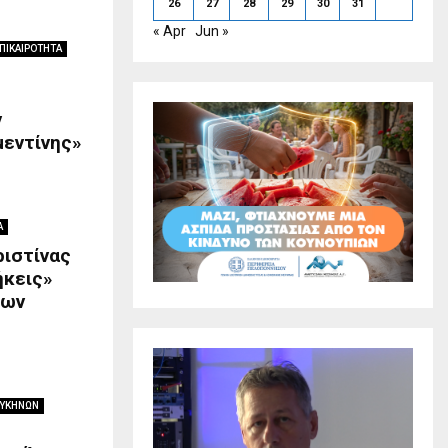
26
27
28
29
30
31
« Apr
Jun »
ΠΙΚΑΙΡΟΤΗΤΑ
ν
μεντίνης»
Α
ριστίνας
ήκεις»
ίων
ΜΥΚΗΝΩΝ