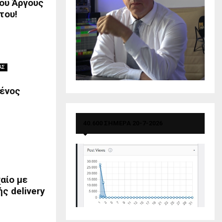
ου Άργους
του!
ΑΣ
μένος
40.600 ΣΗΜΕΡΑ 20-7-2026
αίο με
ς delivery