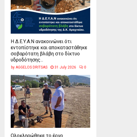
Η Δ.Ε.Υ.Α.Ν ανακοινώνει ότι
εντοπίστηκε και αποκαταστάθηκε
σοβαρότατη βλάβη στο δίκτυο
υδροδότησης...
by
AGGELOS DRITSAS
31 July 2026
0
Ολοκληρώθηκε το έργο