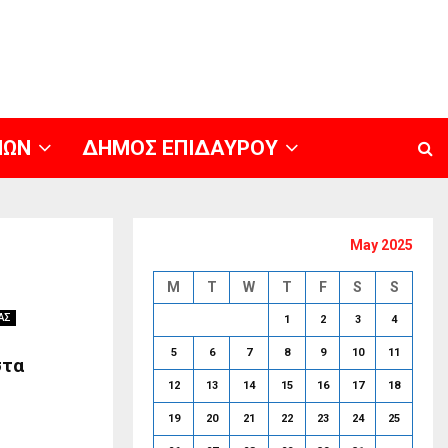
ΝΩΝ
ΔΗΜΟΣ ΕΠΙΔΑΥΡΟΥ
May 2025
M
T
W
T
F
S
S
ΑΣ
1
2
3
4
5
6
7
8
9
10
11
στα
12
13
14
15
16
17
18
19
20
21
22
23
24
25