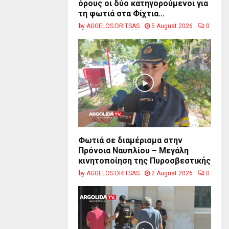
όρους οι δύο κατηγορούμενοι για
τη φωτιά στα Φίχτια...
by
AGGELOS DRITSAS
5 August 2026
0
Φωτιά σε διαμέρισμα στην
Πρόνοια Ναυπλίου – Μεγάλη
κινητοποίηση της Πυροσβεστικής
by
AGGELOS DRITSAS
2 August 2026
0