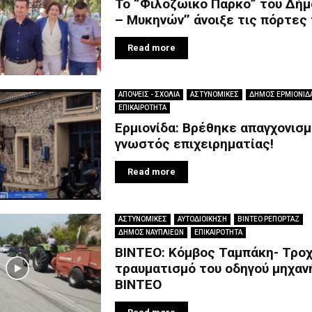
To ‘’Φιλοζωικό Πάρκο” του Δήμ
– Μυκηνών’’ άνοιξε τις πόρτες 
Read more
ΑΠΟΨΕΙΣ - ΣΧΟΛΙΑ
ΑΣΤΥΝΟΜΙΚΕΣ
ΔΗΜΟΣ ΕΡΜΙΟΝΙΔ
ΕΠΙΚΑΙΡΟΤΗΤΑ
Ερμιονίδα: Βρέθηκε απαγχονισ
γνωστός επιχειρηματίας!
Read more
ΑΣΤΥΝΟΜΙΚΕΣ
ΑΥΤΟΔΙΟΙΚΗΣΗ
ΒΙΝΤΕΟ ΡΕΠΟΡΤΑΖ
ΔΗΜΟΣ ΝΑΥΠΛΙΕΩΝ
ΕΠΙΚΑΙΡΟΤΗΤΑ
BINTEO: Κόμβος Ταμπάκη- Τροχ
τραυματισμό του οδηγού μηχανή
ΒΙΝΤΕΟ