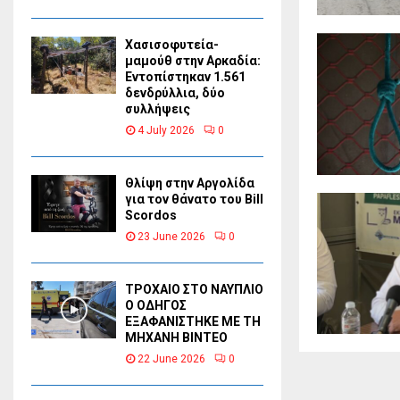
Χασισοφυτεία-
μαμούθ στην Αρκαδία:
Εντοπίστηκαν 1.561
δενδρύλλια, δύο
συλλήψεις
4 July 2026
0
Θλίψη στην Αργολίδα
για τον θάνατο του Bill
Scordos
23 June 2026
0
ΤΡΟΧΑΙΟ ΣΤΟ ΝΑΥΠΛΙΟ
Ο ΟΔΗΓΟΣ
ΕΞΑΦΑΝΙΣΤΗΚΕ ΜΕ ΤΗ
ΜΗΧΑΝΗ ΒΙΝΤΕΟ
22 June 2026
0