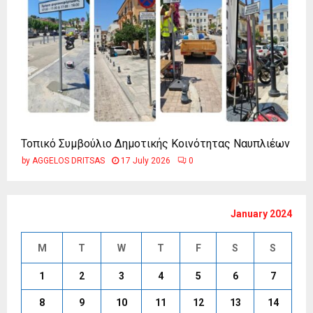
Τοπικό Συμβούλιο Δημοτικής Κοινότητας Ναυπλιέων
by
AGGELOS DRITSAS
17 July 2026
0
January 2024
M
T
W
T
F
S
S
1
2
3
4
5
6
7
8
9
10
11
12
13
14