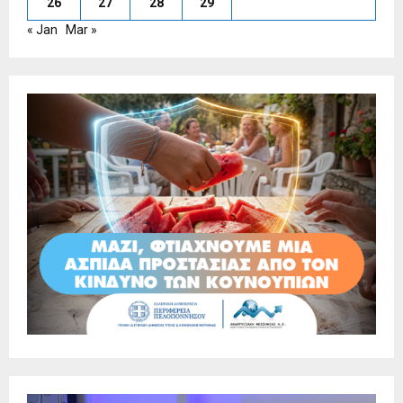
26
27
28
29
« Jan
Mar »