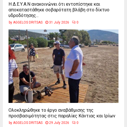
Η Δ.Ε.Υ.Α.Ν ανακοινώνει ότι εντοπίστηκε και
αποκαταστάθηκε σοβαρότατη βλάβη στο δίκτυο
υδροδότησης...
by
AGGELOS DRITSAS
31 July 2026
0
Ολοκληρώθηκε το έργο αναβάθμισης της
προσβασιμότητας στις παραλίες Κάντιας και Ιρίων
by
AGGELOS DRITSAS
29 July 2026
0