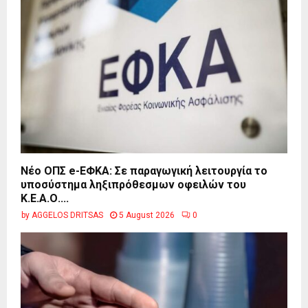
Νέο ΟΠΣ e-ΕΦΚΑ: Σε παραγωγική λειτουργία το
υποσύστημα ληξιπρόθεσμων οφειλών του
Κ.Ε.Α.Ο....
by
AGGELOS DRITSAS
5 August 2026
0