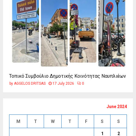
Τοπικό Συμβούλιο Δημοτικής Κοινότητας Ναυπλιέων
by
AGGELOS DRITSAS
17 July 2026
0
June 2024
M
T
W
T
F
S
S
1
2