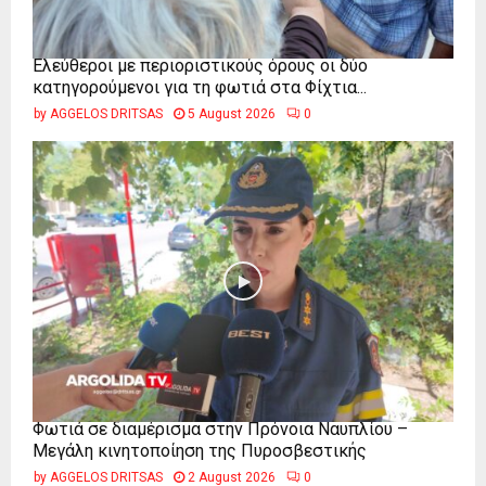
Ελεύθεροι με περιοριστικούς όρους οι δύο
κατηγορούμενοι για τη φωτιά στα Φίχτια...
by
AGGELOS DRITSAS
5 August 2026
0
Φωτιά σε διαμέρισμα στην Πρόνοια Ναυπλίου –
Μεγάλη κινητοποίηση της Πυροσβεστικής
by
AGGELOS DRITSAS
2 August 2026
0