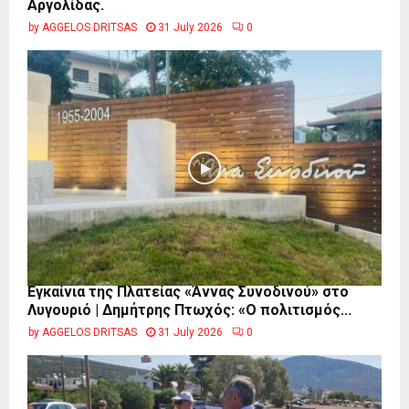
Αργολίδας.
by
AGGELOS DRITSAS
31 July 2026
0
Εγκαίνια της Πλατείας «Άννας Συνοδινού» στο
Λυγουριό | Δημήτρης Πτωχός: «Ο πολιτισμός...
by
AGGELOS DRITSAS
31 July 2026
0