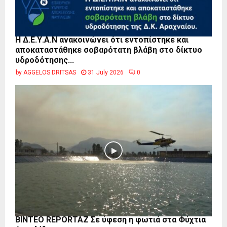
Η Δ.Ε.Υ.Α.Ν ανακοινώνει ότι εντοπίστηκε και
αποκαταστάθηκε σοβαρότατη βλάβη στο δίκτυο
υδροδότησης...
by
AGGELOS DRITSAS
31 July 2026
0
BINTEO REPORTAZ Σε ύφεση η φωτιά στα Φύχτια