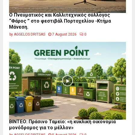
Ο Πνευματικός και Καλλιτεχνικός σύλλογος
“Φάρος ” στο φεστιβάλ Πορτοχελίου -Κτήμα
Μάνεση.
by
AGGELOS DRITSAS
7 August 2026
0
BINTEO: Πράσινο Ταμείο: «η κυκλική οικονομία
μονόδρομος για το μέλλον»