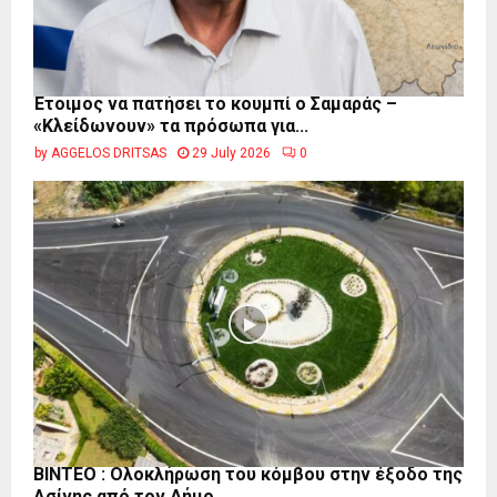
Έτοιμος να πατήσει το κουμπί ο Σαμαράς –
«Κλείδωνουν» τα πρόσωπα για...
by
AGGELOS DRITSAS
29 July 2026
0
ΒΙΝΤΕΟ : Ολοκλήρωση του κόμβου στην έξοδο της
Ασίνης από τον Δήμο...