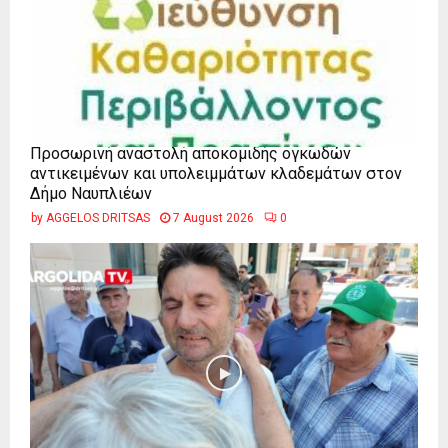
Προσωρινή αναστολή αποκομιδής ογκωδών
αντικειμένων και υπολειμμάτων κλαδεμάτων στον
Δήμο Ναυπλιέων
by
AGGELOS DRITSAS
7 August 2026
0