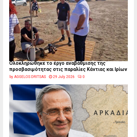
Ολοκληρώθηκε το έργο αναβάθμισης της
προσβασιμότητας στις παραλίες Κάντιας και Ιρίων
by
AGGELOS DRITSAS
29 July 2026
0