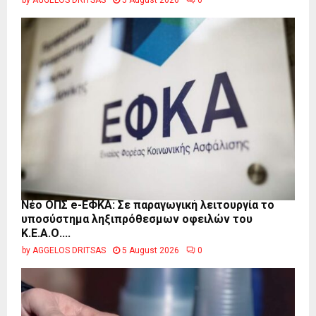
by
AGGELOS DRITSAS
5 August 2026
0
Νέο ΟΠΣ e-ΕΦΚΑ: Σε παραγωγική λειτουργία το
υποσύστημα ληξιπρόθεσμων οφειλών του
Κ.Ε.Α.Ο....
by
AGGELOS DRITSAS
5 August 2026
0