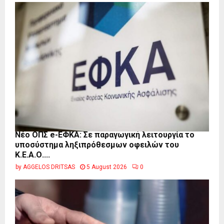
Νέο ΟΠΣ e-ΕΦΚΑ: Σε παραγωγική λειτουργία το
υποσύστημα ληξιπρόθεσμων οφειλών του
Κ.Ε.Α.Ο....
by
AGGELOS DRITSAS
5 August 2026
0