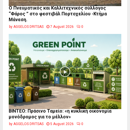
Ο Πνευματικός και Καλλιτεχνικός σύλλογος
“Φάρος ” στο φεστιβάλ Πορτοχελίου -Κτήμα
Μάνεση.
by
AGGELOS DRITSAS
7 August 2026
0
BINTEO: Πράσινο Ταμείο: «η κυκλική οικονομία
μονόδρομος για το μέλλον»
by
AGGELOS DRITSAS
5 August 2026
0