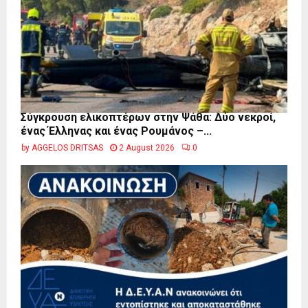
Σύγκρουση ελικοπτέρων στην Ψάθα: Δύο νεκροί,
ένας Έλληνας και ένας Ρουμάνος –...
by
AGGELOS DRITSAS
2 August 2026
0