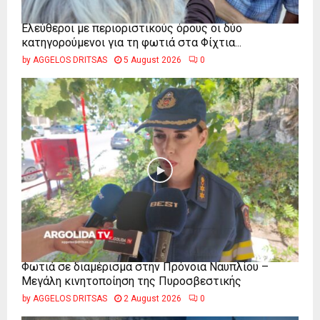
Ελεύθεροι με περιοριστικούς όρους οι δύο
κατηγορούμενοι για τη φωτιά στα Φίχτια...
by
AGGELOS DRITSAS
5 August 2026
0
Φωτιά σε διαμέρισμα στην Πρόνοια Ναυπλίου –
Μεγάλη κινητοποίηση της Πυροσβεστικής
by
AGGELOS DRITSAS
2 August 2026
0