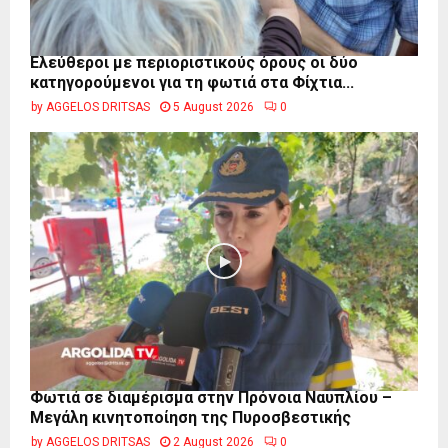
Ελεύθεροι με περιοριστικούς όρους οι δύο
κατηγορούμενοι για τη φωτιά στα Φίχτια...
by
AGGELOS DRITSAS
5 August 2026
0
Φωτιά σε διαμέρισμα στην Πρόνοια Ναυπλίου –
Μεγάλη κινητοποίηση της Πυροσβεστικής
by
AGGELOS DRITSAS
2 August 2026
0