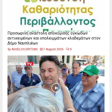
Προσωρινή αναστολή αποκομιδής ογκωδών
αντικειμένων και υπολειμμάτων κλαδεμάτων στον
Δήμο Ναυπλιέων
by
AGGELOS DRITSAS
7 August 2026
0